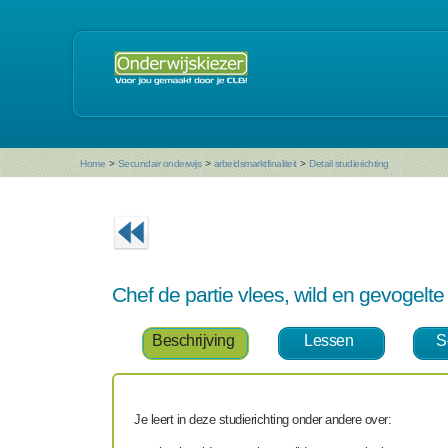
Home
>
Secundair onderwijs
>
arbeidsmarktfinaliteit
>
Detail studierichting
Chef de partie vlees, wild en gevogel
Beschrijving
Lessen
S
Je leert in deze studierichting onder andere over: