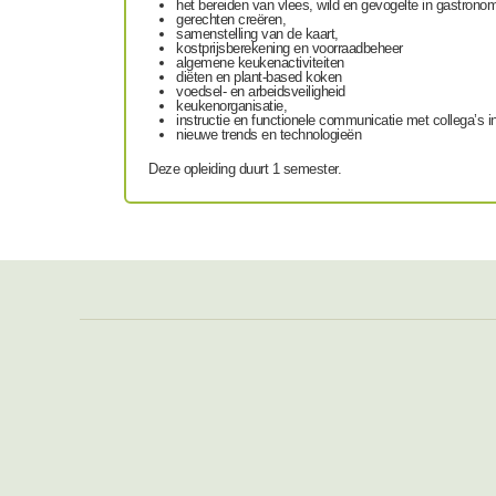
het bereiden van vlees, wild en gevogelte in gastrono
gerechten creëren,
samenstelling van de kaart,
kostprijsberekening en voorraadbeheer
algemene keukenactiviteiten
diëten en plant-based koken
voedsel- en arbeidsveiligheid
keukenorganisatie,
instructie en functionele communicatie met collega’s 
nieuwe trends en technologieën
Deze opleiding duurt 1 semester.