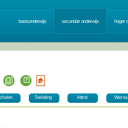
basisonderwijs
secundair onderwijs
hoger 
te
cholen
Toelating
Attest
Wat na