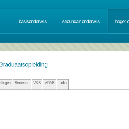
basisonderwijs
secundair onderwijs
hoger 
- Graduaatsopleiding
ellingen
Beroepen
VKS
VDAB
Links