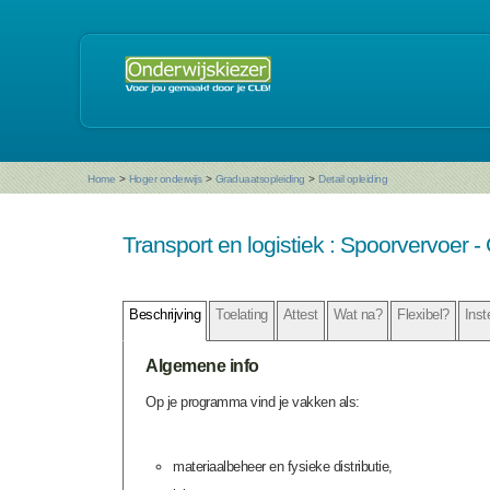
Home
>
Hoger onderwijs
>
Graduaatsopleiding
>
Detail opleiding
Transport en logistiek : Spoorvervoer 
Beschrijving
Toelating
Attest
Wat na?
Flexibel?
Inst
Algemene info
Op je programma vind je vakken als:
materiaalbeheer en fysieke distributie,