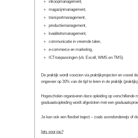
inkoopmanagement,
magazijnmanagement,
transportmanagement,
productiemanagement,
kwaliteitsmanagement,
communicatie in vreemde talen,
e-commerce en marketing,
ICT-toepassingen (vb. Excell, WMS en TMS).
De praktijk wordt voorzien via praktijkprojecten en vooral d
ongeveer op 30% van de tijd te leren in de praktijk (praktijkp
Hogescholen organiseren deze opleiding op verschillende ma
graduaatsopleiding wordt afgesloten met een graduaatsproe
Je kan ook een flexibel traject – zoals avondonderwijs of de
Iets voor jou?