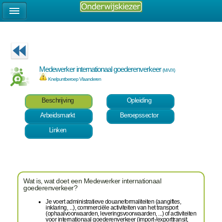
Medewerker internationaal goederenverkeer
(M/V/X)
Knelpuntberoep Vlaanderen
Beschrijving
Opleiding
Arbeidsmarkt
Beroepssector
Linken
Wat is, wat doet een Medewerker internationaal
goederenverkeer?
Je voert administratieve douaneformaliteiten (aangiftes,
inklaring, ...), commerciële activiteiten van het transport
(ophaalvoorwaarden, leveringsvoorwaarden, ...) of activiteiten
voor internationaal goederenverkeer (import-/exporttransit,