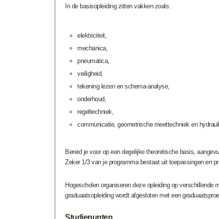
In de basisopleiding zitten vakken zoals:
elektriciteit,
mechanica,
pneumatica,
veiligheid,
tekening lezen en schema-analyse,
onderhoud,
regeltechniek,
communicatie, geometrische meettechniek en hydrauli
Bereid je voor op een degelijke theoretische basis, aangevu
Zeker 1/3 van je programma bestaat uit toepassingen en prak
Hogescholen organiseren deze opleiding op verschillende ma
graduaatsopleiding wordt afgesloten met een graduaatsproe
Studiepunten