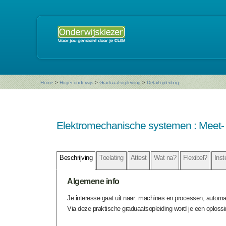
Home
>
Hoger onderwijs
>
Graduaatsopleiding
>
Detail opleiding
Elektromechanische systemen : Meet- 
Beschrijving
Toelating
Attest
Wat na?
Flexibel?
Inst
Algemene info
Je interesse gaat uit naar: machines en processen, automa
Via deze praktische graduaatsopleiding word je een oploss