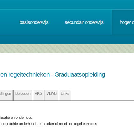
basisonderwijs
secundair onderwijs
hoger 
en regeltechnieken - Graduaatsopleiding
ellingen
Beroepen
VKS
VDAB
Links
tisatie en onderhoud.
ingsgerichte onderhoudstechnieker of meet- en regeltechnicus.