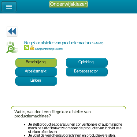
Regelaar afsteller van productiemachines
(M/V/X)
Knelpuntberoep Brussel
Beschrijving
Opleiding
Arbeidsmarkt
Beroepssector
Linken
Wat is, wat doet een Regelaar afsteller van
productiemachines?
Je stelt productieapparatuur en conventionele of automatische
machines af of bouwt ze om voor de productie van individuele
stukken of reeksen.
Je volgt de veiligheidsvoorschriften en productievereisten.