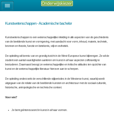
Kunstwetenschappen - Academische bachelor
Kunstwetenschappen is een wetenschappelijke inleiding in alle aspecten van de geschiedenis
van de beeldende kunst en vormgeving, met aandacht voor vorm, inhoud, materie, techniek,
bronnen en theorie, functie en betekenis, stijl en esthetiek.
De opleiding wil kennis van en grondig inzicht in de West-Europese kunst bijbrengen. Ze wil de
student een aantal vaardigheden aanleren om kunst in al haar aspecten zelfstandig te
bestuderen. Daarnaast beoogt ze wetenschappelijke en kritische attitudes ten opzichte van
kunst en de wetenschappelijke literatuur hierover aan te scherpen.
De opleiding onderzoekt de verschillende stijlperiodes in de Westerse kunst, waarbij wordt
uitgegaan van de relatie van de beeldende kunsten en architectuur met de sociaal-culturele,
historische, antropologische en technische context.
Voor wie?
Je bent geïnteresseerd in kunst in al haar vormen.