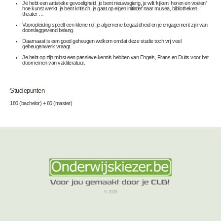
Je hebt een artistieke gevoeligheid, je bent nieuwsgierig, je wilt ‘kijken, horen en voelen’
hoe kunst werkt, je bent kritisch, je gaat op eigen initiatief naar musea, bibliotheken,
theater …
Vooropleiding speelt een kleine rol, je algemene begaafdheid en je engagement zijn van
doorslaggevend belang.
Daarnaast is een goed geheugen welkom omdat deze studie toch vrij veel
geheugenwerk vraagt.
Je hebt op zijn minst een passieve kennis hebben van Engels, Frans en Duits voor het
doornemen van vakliteratuur.
Studiepunten
180 (bachelor) + 60 (master)
© 2026