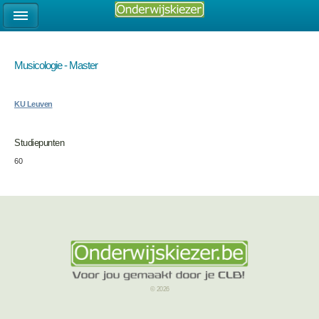
Musicologie - Master
KU Leuven
Studiepunten
60
© 2026