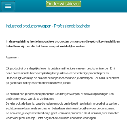
Industrieel productontwerpen - Professionele bachelor
In deze opleiding leer je innovatieve producten ontwerpen die gebruiksvriendelijk en
betaalbaar zijn, en die het leven een pak makkelijker maken.
Algemeen
Elk product uit ons dagelijks leven is ontstaan uit het idee van een productontwerper. En in
deze professionele bacheloropleiding leer je alles over het volledige productieproces.
De focus ligt vooral op de praktische toepasbaarheid van je ontwerpen – er zal dus heel wat
tijd gaan naar het bijschaven en finetunen van je idee.
Je ontdekt hoe je bestaande producten kan (her)ontwerpen, of nieuwe oplossingen kan
creëren om onze wereld te verbeteren.
Je krijgt ook alle kennis, vaardigheden en tools om je ideeën technisch in detail uit te werken,
zodat ze maakbaar, realiseerbaar en betaalbaar zijn in een bedrijf en voor de consument.
Je innoveert, je experimenteert en je geeft vorm aan producten die duurzaam, functioneel en
klaar voor productie zijn. Liefst nog met de circulaire economie voor ogen.