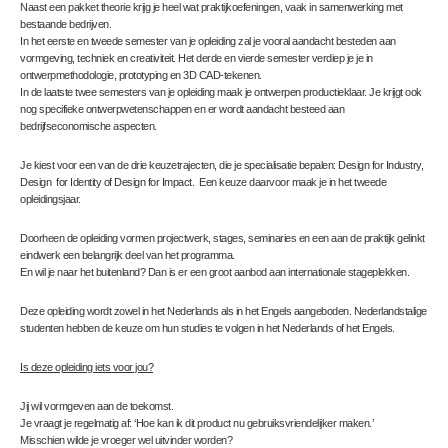
Naast een pakket theorie krijg je heel wat praktijkoefeningen, vaak in samenwerking met
bestaande bedrijven.
In het eerste en tweede semester van je opleiding zal je vooral aandacht besteden aan
vormgeving, techniek en creativiteit. Het derde en vierde semester verdiep je je in
ontwerpmethodologie, prototyping en 3D CAD-tekenen.
In de laatste twee semesters van je opleiding maak je ontwerpen productieklaar. Je krijgt ook
nog specifieke ontwerpwetenschappen en er wordt aandacht besteed aan
bedrijfseconomische aspecten.
Je kiest voor een van de drie keuzetrajecten, die je specialisatie bepalen: Design for Industry,
Design for Identity of Design for Impact. Een keuze daarvoor maak je in het tweede
opleidingsjaar.
Doorheen de opleiding vormen projectwerk, stages, seminaries en een aan de praktijk gelinkt
eindwerk een belangrijk deel van het programma.
En wil je naar het buitenland? Dan is er een groot aanbod aan internationale stageplekken.
Deze opleiding wordt zowel in het Nederlands als in het Engels aangeboden. Nederlandstalige
studenten hebben de keuze om hun studies te volgen in het Nederlands of het Engels.
Is deze opleiding iets voor jou?
Jij wil vormgeven aan de toekomst.
Je vraagt je regelmatig af: ‘Hoe kan ik dit product nu gebruiksvriendelijker maken.’
Misschien wilde je vroeger wel uitvinder worden?