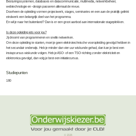
Besturingssystemen, databases en datacommunicatie, multimedia, netwerkbeheer,
webtechnologie en -design passeren allemaal de revue.
Doorheen de opleiding vormen projectwerk, stages, seminaries en een aan de praktijk gelinkt
eindwerk een belangrijk deel van het programma.
En wil je naar het buitenland? Dan is er een groot aanbod aan internationale stageplekken.
Is deze opleiding iets voor jou?
Jij droomt van programmeren en snelle netwerken.
Om deze opleiding te starten, moet je geen elektrotechnische vooropleiding gevolgd hebben in
het secundair onderwijs. Heb je minder dan vier uur wiskunde gehad, dan kan je best een
instapcursus wiskunde volgen. Heb je ASO- of een TSO-richting zonder elektriciteit en
elektronica gevolgd, dan volg je best een initiatiecursus.
Studiepunten
180
© 2026