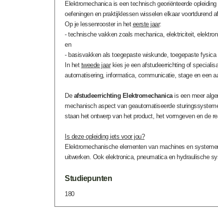
Elektromechanica is een technisch georiënteerde opleiding 
oefeningen en praktijklessen wisselen elkaar voortdurend af
Op je lessenrooster in het
eerste jaar
:
- technische vakken zoals mechanica, elektriciteit, elektro
en
- basisvakken als toegepaste wiskunde, toegepaste fysica
In het
tweede jaar
kies je een afstudeerrichting of specialis
automatisering, informatica, communicatie, stage en een aa
De
afstudeerrichting Elektromechanica
is een meer algem
mechanisch aspect van geautomatiseerde sturingssystemen 
staan het ontwerp van het product, het vormgeven en de rea
Is deze opleiding iets voor jou?
Elektromechanische elementen van machines en systemen bo
uitwerken. Ook elektronica, pneumatica en hydraulische syst
Studiepunten
180