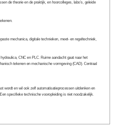
en de theorie en de praktijk, en hoorcolleges, labo’s, geleide
tekenen.
egepaste mechanica, digitale technieken, meet- en regeltechniek,
a, hydraulica, CNC en PLC. Ruime aandacht gaat naar het
mechanisch tekenen en mechanische vormgeving (CAD). Centraal
t wordt en wil ook zelf automatisatieprocessen uitdenken en
Een specifieke technische vooropleiding is niet noodzakelijk.