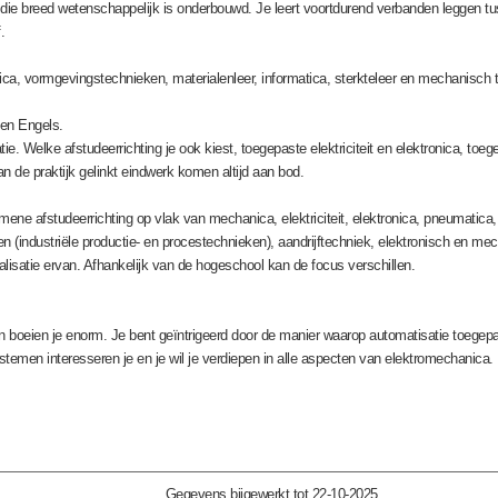
die breed wetenschappelijk is onderbouwd. Je leert voortdurend verbanden leggen tuss
.
nica, vormgevingstechnieken, materialenleer, informatica, sterkteleer en mechanisch 
 en Engels.
atie. Welke afstudeerrichting je ook kiest, toegepaste elektriciteit en elektronica, to
n de praktijk gelinkt eindwerk komen altijd aan bod.
ene afstudeerrichting op vlak van mechanica, elektriciteit, elektronica, pneumatic
(industriële productie- en procestechnieken), aandrijftechniek, elektronisch en 
lisatie ervan. Afhankelijk van de hogeschool kan de focus verschillen.
eien je enorm. Je bent geïntrigeerd door de manier waarop automatisatie toegepas
emen interesseren je en je wil je verdiepen in alle aspecten van elektromechanica. 
Gegevens bijgewerkt tot 22-10-2025