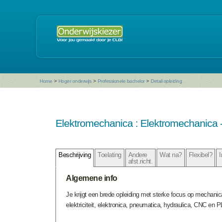
Home
>
Hoger onderwijs
>
Professionele bachelor
>
Detail opleiding
Elektromechanica : Elektromechanica -
Beschrijving
Toelating
Andere
Wat na?
Flexibel?
I
afst.richt.
Algemene info
Je krijgt een brede opleiding met sterke focus op mechanica,
elektriciteit, elektronica, pneumatica, hydraulica, CNC en P