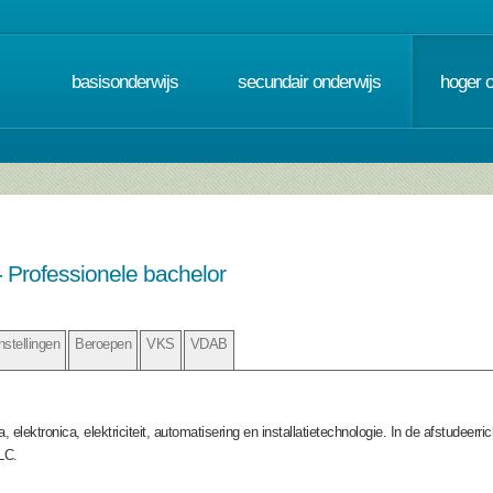
basisonderwijs
secundair onderwijs
hoger 
 Professionele bachelor
nstellingen
Beroepen
VKS
VDAB
 elektronica, elektriciteit, automatisering en installatietechnologie. In de afstudeer
LC.