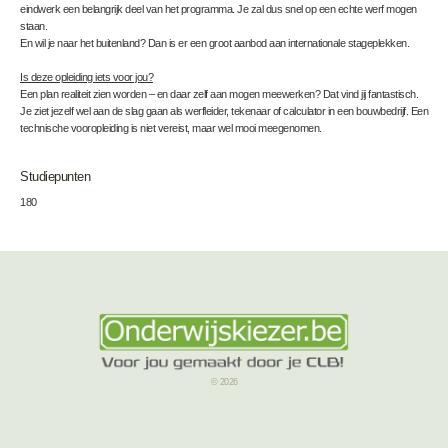
eindwerk een belangrijk deel van het programma. Je zal dus snel op een echte werf mogen
staan.
En wil je naar het buitenland? Dan is er een groot aanbod aan internationale stageplekken.
Is deze opleiding iets voor jou?
Een plan realiteit zien worden – en daar zelf aan mogen meewerken? Dat vind jij fantastisch.
Je ziet jezelf wel aan de slag gaan als werfleider, tekenaar of calculator in een bouwbedrijf. Een
technische vooropleiding is niet vereist, maar wel mooi meegenomen.
Studiepunten
180
© 2026