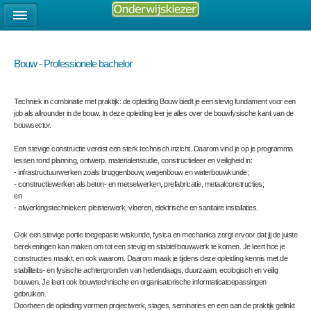
Bouw - Professionele bachelor
Techniek in combinatie met praktijk: de opleiding Bouw biedt je een stevig fundament voor een
job als allrounder in de bouw. In deze opleiding leer je alles over de bouwfysische kant van de
bouwsector.
Een stevige constructie vereist een sterk technisch inzicht. Daarom vind je op je programma
lessen rond planning, ontwerp, materialenstudie, constructieleer en veiligheid in:
- infrastructuurwerken zoals bruggenbouw, wegenbouw en waterbouwkunde;
- constructiewerken als beton- en metselwerken, prefabricatie, metaalconstructies;
en
- afwerkingstechnieken: pleisterwerk, vloeren, elektrische en sanitaire installaties.
Ook een stevige portie toegepaste wiskunde, fysica en mechanica zorgt ervoor dat jij de juiste
berekeningen kan maken om tot een stevig en stabiel bouwwerk te komen. Je leert hoe je
constructies maakt, en ook waarom. Daarom maak je tijdens deze opleiding kennis met de
stabiliteits- en fysische achtergronden van hedendaags, duurzaam, ecologisch en veilig
bouwen. Je leert ook bouwtechnische en organisatorische informaticatoepassingen
gebruiken.
Doorheen de opleiding vormen projectwerk, stages, seminaries en een aan de praktijk gelinkt