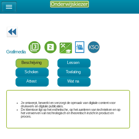
Grafimedia
Beschrijving
Lessen
Scholen
Toelating
Attest
Wat na
Je ontwerpt, bewerkt en verzorgt de opmaak van digitale content voor
drukwerk en digitale publicaties.
De klemtoon ligt op het esthetische, op het aanleren van technieken en op
het verwerven van technologisch en theoretisch inzicht in product en
proces.