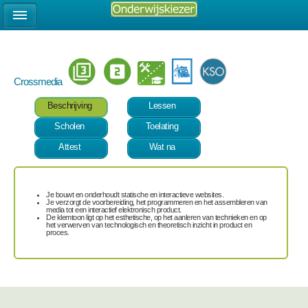
Crossmedia
Beschrijving
Lessen
Scholen
Toelating
Attest
Wat na
Je bouwt en onderhoudt statische en interactieve websites.
Je verzorgt de voorbereiding, het programmeren en het assembleren van
media tot een interactief elektronisch product.
De klemtoon ligt op het esthetische, op het aanleren van technieken en op
het verwerven van technologisch en theoretisch inzicht in product en
proces.