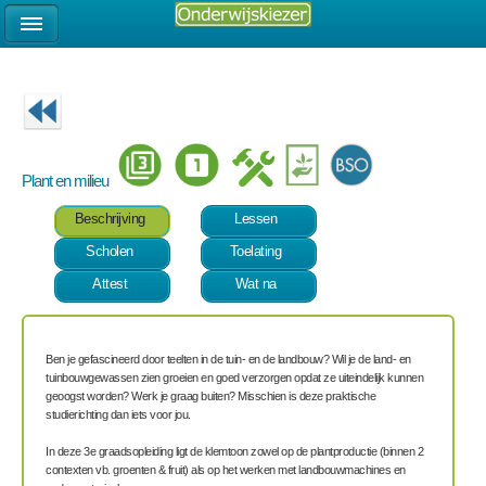
Plant en milieu
Beschrijving
Lessen
Scholen
Toelating
Attest
Wat na
Ben je gefascineerd door teelten in de tuin- en de landbouw? Wil je de land- en
tuinbouwgewassen zien groeien en goed verzorgen opdat ze uiteindelijk kunnen
geoogst worden? Werk je graag buiten? Misschien is deze praktische
studierichting dan iets voor jou.
In deze 3e graadsopleiding ligt de klemtoon zowel op de plantproductie (binnen 2
contexten vb. groenten & fruit) als op het werken met landbouwmachines en