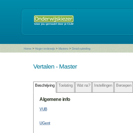
Home
>
Hoger onderwijs
>
Masters
>
Detail opleiding
Vertalen - Master
Beschrijving
Toelating
Wat na?
Instellingen
Beroepen
Algemene info
VUB
UGent