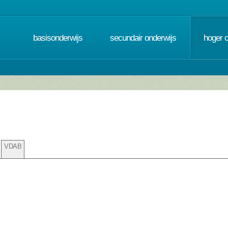
basisonderwijs
secundair onderwijs
hoger 
VDAB