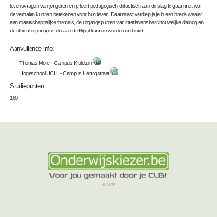
levensvragen van jongeren en je leert pedagogisch-didactisch aan de slag te gaan met wat
de verhalen kunnen betekenen voor hun leven. Daarnaast verdiep je je in een brede waaier
aan maatschappelijke thema’s, de uitgangspunten van interlevensbeschouwelijke dialoog en
de ethische principes die aan de Bijbel kunnen worden ontleend.
Aanvullende info:
Thomas More - Campus Kruidtuin
Hogeschool UCLL - Campus Hertogstraat
Studiepunten
180
© 2026