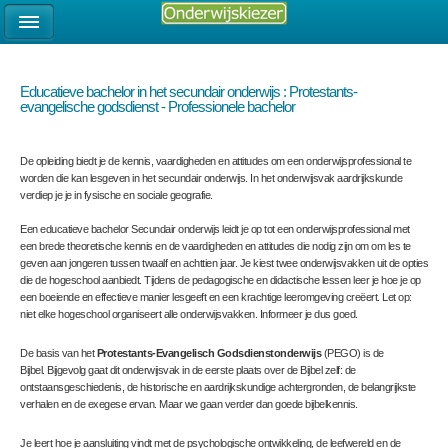
Educatieve bachelor in het secundair onderwijs : Protestants-
evangelische godsdienst - Professionele bachelor
De opleiding biedt je de kennis, vaardigheden en attitudes om een onderwijsprofessional te
worden die kan lesgeven in het secundair onderwijs. In het onderwijsvak aardrijkskunde
verdiep je je in fysische en sociale geografie.
Een educatieve bachelor Secundair onderwijs leidt je op tot een onderwijsprofessional met
een brede theoretische kennis en de vaardigheden en attitudes die nodig zijn om om les te
geven aan jongeren tussen twaalf en achttien jaar. Je kiest
twee onderwijsvakken
uit de opties
die de hogeschool aanbiedt. Tijdens de pedagogische en didactische lessen leer je hoe je op
een boeiende en effectieve manier lesgeeft en een krachtige leeromgeving creëert. Let op:
niet elke hogeschool organiseert alle onderwijsvakken. Informeer je dus goed.
De basis van het
Protestants-Evangelisch Godsdienstonderwijs
(PEGO) is de
Bijbel. Bijgevolg gaat dit onderwijsvak in de eerste plaats over de Bijbel zelf: de
ontstaansgeschiedenis, de historische en aardrijkskundige achtergronden, de belangrijkste
verhalen en de exegese ervan. Maar we gaan verder dan goede bijbelkennis.
Je leert hoe je aansluiting vindt met de psychologische ontwikkeling, de leefwereld en de