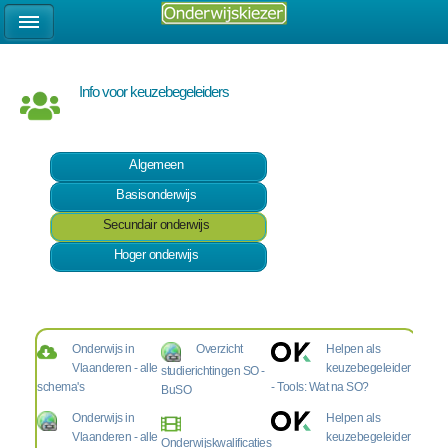
Info voor keuzebegeleiders
Algemeen
Basisonderwijs
Secundair onderwijs
Hoger onderwijs
Onderwijs in
Overzicht
Helpen als
Vlaanderen - alle
keuzebegeleider
studierichtingen SO -
schema's
- Tools: Wat na SO?
BuSO
Onderwijs in
Helpen als
Vlaanderen - alle
keuzebegeleider
Onderwijskwalificaties