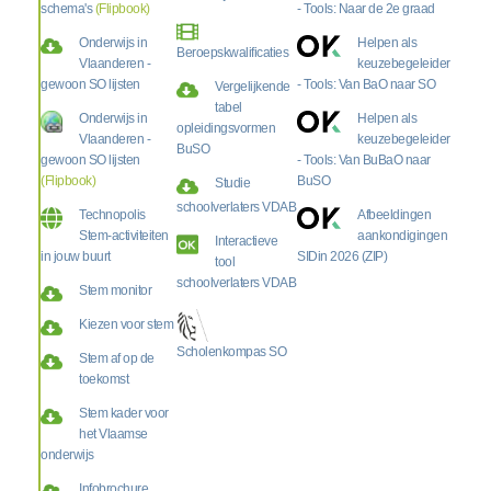
schema's
(Flipbook)
- Tools: Naar de 2e graad
Onderwijs in
Helpen als
Beroepskwalificaties
Vlaanderen -
keuzebegeleider
gewoon SO lijsten
- Tools: Van BaO naar SO
Vergelijkende
tabel
Onderwijs in
Helpen als
opleidingsvormen
Vlaanderen -
keuzebegeleider
BuSO
gewoon SO lijsten
- Tools: Van BuBaO naar
(Flipbook)
BuSO
Studie
schoolverlaters VDAB
Technopolis
Afbeeldingen
Stem-activiteiten
aankondigingen
Interactieve
in jouw buurt
SIDin 2026 (ZIP)
tool
schoolverlaters VDAB
Stem monitor
Kiezen voor stem
Scholenkompas SO
Stem af op de
toekomst
Stem kader voor
het Vlaamse
onderwijs
Infobrochure