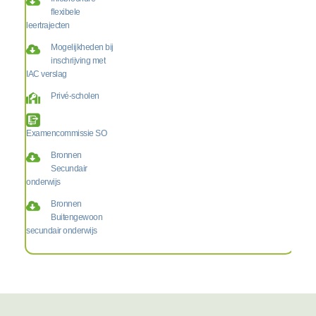
flexibele
leertrajecten
Mogelijkheden bij
inschrijving met
IAC verslag
Privé-scholen
Examencommissie SO
Bronnen
Secundair
onderwijs
Bronnen
Buitengewoon
secundair onderwijs