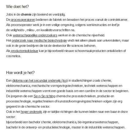
Wie doet het?
Jobs in de
chemie
zijn boeiend en veelzijdig.
De
procesoperatoren
bedienen de fabriek en bewaken het proces vanuit de controlekamer.
Als procesoperator werk je in een veilige omgeving, volgens werkinstructies en leef je
de veiligheids-, milieu-, en kwaliteitsvoorschriften na.
Ook
wetenschappelijke onderzoekers
werken in de chemische nijverheid.
Het
onderzoek naar medische biotechnologie
vindt niet alleen plaats aan universiteiten, maar
ook in de grote bedrijven die tot de deelsector life sciences behoren.
Als
productontwikkelaar
kan je bijvoorbeeld nieuwe schoonmaakproducten ontwikkelen of
cosmetica.
Hoe wordt je het?
Een
diploma van het secundair onderwijs (tso)
in studierichtingen zoals chemie,
elektromechanica, mechanische vormgevingstechnieken, techniek wetenschappen en
industriële wetenschappen vormt een goede basis om een carrière in de sector te beginnen.
De jongeren die een
Se-n-Se richting
chemische procestechnieken, productie-en
procestechnologie, regeltechnieken of kunststofvormgevingstechnieken volgen zijn erg
gegeerd in de chemische sector.
Ook in het
hoger onderwijs
zijn er talrijke richtingen die kunnen leiden naar een baan in deze
sector:
bijvoorbeeld een bachelor chemie, elektromechanica, bio-ingenieurswetenschappen,
bachelor in de ontwerp- en productietechnologie, master in de industriële wetenschappen.