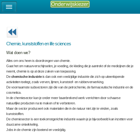
Chemie, kunststoffen en life sciences
Wat doen we?
Alles om ons heen is doordrongen van chemie.
Gaat het om natuurverschijnselen, je voeding, de kleding die je aantrekt of de medicijnen die je
neemt, chemie is op al deze zaken van toepassing.
De
chemische industrie
is dan ook een veelzijdige industrie die zich op uiteenlopende
activiteiten toelegt, zoals verven, lijmen, kunststof- en rubberverwerking.
De voornaamste subsectoren zijn die van de petrochemie, de farmaceutische industrie en de
cosmetica.
In de chemiesector kan je onder meer baanbrekend werk verrichten door schaarse
natuurlijke producten na te maken of te verbeteren.
Maar de sector produceert ook materialen die in de natuur niet zijn te vinden, zoals
kunststoffen.
De chemiesector is een toekomstgerichte industrie waarin je je bijvoorbeeld kan inzetten voor
duurzame ontwikkeling.
Jobs in de chemie zijn boeiend en veelzijdig.