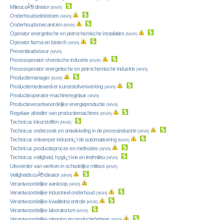
MilieucoÃ¶rdinator
(M/V/X)
Onderhoudselektricien
(M/V/X)
Onderhoudsmecanicien
(M/V/X)
Operator energetische en petrochemische installaties
(M/V/X)
Operator farma en biotech
(M/V/X)
Preventieadviseur
(M/V/X)
Procesoperator chemische industrie
(M/V/X)
Procesoperator energetische en petrochemische industrie
(M/V/X)
Productiemanager
(M/V/X)
Productiemedewerker kunststofverwerking
(M/V/X)
Productieoperator-machineregelaar
(M/V/X)
Productieverantwoordelijke energieproductie
(M/V/X)
Regelaar afsteller van productiemachines
(M/V/X)
Technicus kleurstoffen
(M/V/X)
Technicus onderzoek en ontwikkeling in de procesindustrie
(M/V/X)
Technicus ontwerper industriï¿½le automatisering
(M/V/X)
Technicus productieproces en methodes
(M/V/X)
Technicus veiligheid, hygiï¿½ne en leefmilieu
(M/V/X)
Uitvoerder van werken in schadelijke milieus
(M/V/X)
VeiligheidscoÃ¶rdinator
(M/V/X)
Verantwoordelijke aankoop
(M/V/X)
Verantwoordelijke industrieel onderhoud
(M/V/X)
Verantwoordelijke kwaliteitscontrole
(M/V/X)
Verantwoordelijke laboratorium
(M/V/X)
Verantwoordelijke planning en productiebeheer
(M/V/X)