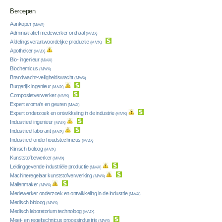
Beroepen
Aankoper
(M/V/X)
Administratief medewerker onthaal
(M/V/X)
Afdelingsverantwoordelijke productie
(M/V/X)
Apotheker
(M/V/X)
Bio- ingenieur
(M/V/X)
Biochemicus
(M/V/X)
Brandwacht-veiligheidswacht
(M/V/X)
Burgerlijk ingenieur
(M/V/X)
Composietverwerker
(M/V/X)
Expert aroma's en geuren
(M/V/X)
Expert onderzoek en ontwikkeling in de industrie
(M/V/X)
Industrieel ingenieur
(M/V/X)
Industrieel laborant
(M/V/X)
Industrieel onderhoudstechnicus
(M/V/X)
Klinisch bioloog
(M/V/X)
Kunststofbewerker
(M/V/X)
Leidinggevende industriële productie
(M/V/X)
Machineregelaar kunststofverwerking
(M/V/X)
Mallenmaker
(M/V/X)
Medewerker onderzoek en ontwikkeling in de industrie
(M/V/X)
Medisch bioloog
(M/V/X)
Medisch laboratorium technoloog
(M/V/X)
Meet- en regeltechnicus procesindustrie
(M/V/X)