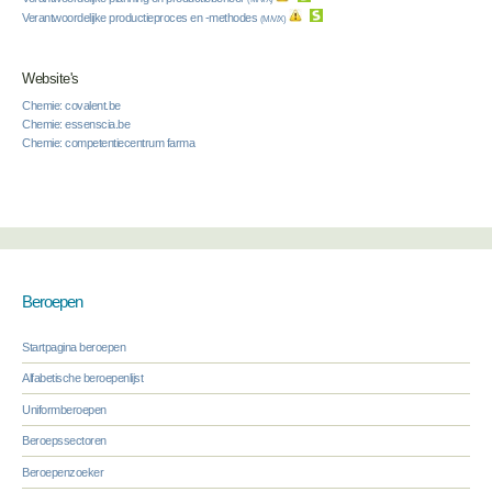
Verantwoordelijke productieproces en -methodes
(M/V/X)
Website's
Chemie: covalent.be
Chemie: essenscia.be
Chemie: competentiecentrum farma
Beroepen
Startpagina beroepen
Alfabetische beroepenlijst
Uniformberoepen
Beroepssectoren
Beroepenzoeker