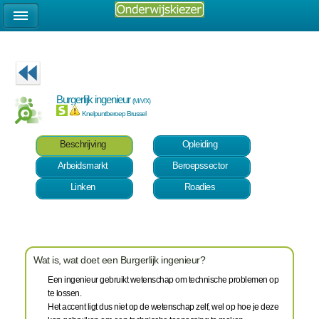
Burgerlijk ingenieur
(M/V/X)
Knelpuntberoep Brussel
Beschrijving
Opleiding
Arbeidsmarkt
Beroepssector
Linken
Roadies
Wat is, wat doet een Burgerlijk ingenieur?
Een ingenieur gebruikt wetenschap om technische problemen op
te lossen.
Het accent ligt dus niet op de wetenschap zelf, wel op hoe je deze