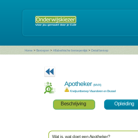
Home
>
Beroepen
>
Alfabethische beroepenlijst
>
Detail beroep
Apotheker
(M/V/X)
Knelpuntberoep Vlaanderen en Brussel
Beschrijving
Opleiding
Wat is, wat doet een Apotheker?