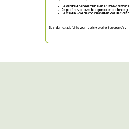
Je verstrekt geneesmiddelen en maakt farmace
Je geeft advies over hoe geneesmiddelen te g
Je staat in voor de conformiteit en kwaliteit van 
Zie onder het tabje 'Links' voor meer info over het beroepsprofiel.