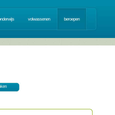
onderwijs
volwassenen
beroepen
nken