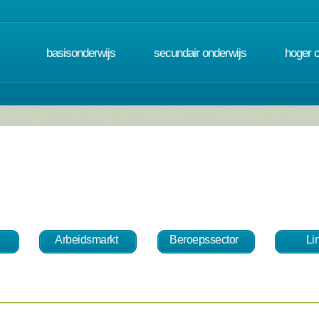
basisonderwijs
secundair onderwijs
hoger 
Arbeidsmarkt
Beroepssector
Li