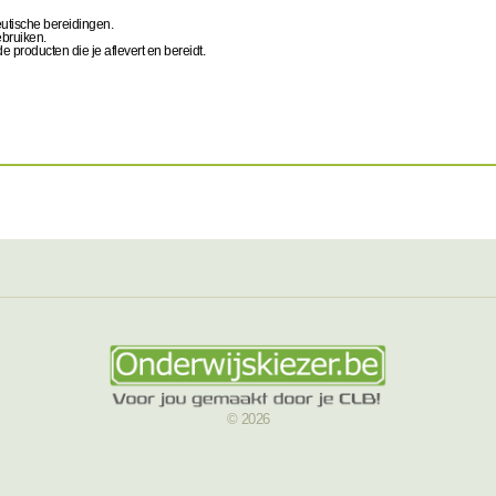
utische bereidingen.
ebruiken.
de producten die je aflevert en bereidt.
© 2026