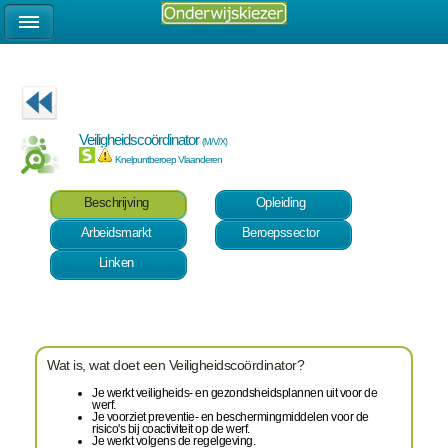
Veiligheidscoördinator
(M/V/X)
Knelpuntberoep Vlaanderen
Beschrijving
Opleiding
Arbeidsmarkt
Beroepssector
Linken
Wat is, wat doet een Veiligheidscoördinator?
Je werkt veiligheids- en gezondsheidsplannen uit voor de
werf.
Je voorziet preventie- en beschermingmiddelen voor de
risico's bij coactiviteit op de werf.
Je werkt volgens de regelgeving.