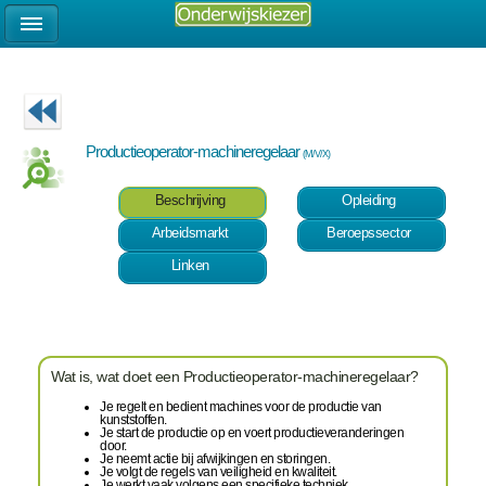
Productieoperator-machineregelaar
(M/V/X)
Beschrijving
Opleiding
Arbeidsmarkt
Beroepssector
Linken
Wat is, wat doet een Productieoperator-machineregelaar?
Je regelt en bedient machines voor de productie van
kunststoffen.
Je start de productie op en voert productieveranderingen
door.
Je neemt actie bij afwijkingen en storingen.
Je volgt de regels van veiligheid en kwaliteit.
Je werkt vaak volgens een specifieke techniek.