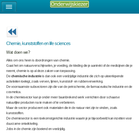
Chemie, kunststoffen en life sciences
Wat doen we?
Alles om ons heen is doordrongen van chemie.
Gaat het om natuurverschijnselen, je voeding, de kleding die je aantrekt of de medicijnen die je
neemt, chemie is op al deze zaken van toepassing.
De
chemische industrie
is dan ook een veelzijdige industrie die zich op uiteenlopende
activiteiten toelegt, zoals verven, lijmen, kunststof- en rubberverwerking.
De voornaamste subsectoren zijn die van de petrochemie, de farmaceutische industrie en de
cosmetica.
In de chemiesector kan je onder meer baanbrekend werk verrichten door schaarse
natuurlijke producten na te maken of te verbeteren.
Maar de sector produceert ook materialen die in de natuur niet zijn te vinden, zoals
kunststoffen.
De chemiesector is een toekomstgerichte industrie waarin je je bijvoorbeeld kan inzetten voor
duurzame ontwikkeling.
Jobs in de chemie zijn boeiend en veelzijdig.