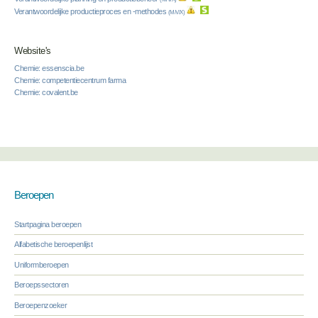
Verantwoordelijke productieproces en -methodes
(M/V/X)
Website's
Chemie: essenscia.be
Chemie: competentiecentrum farma
Chemie: covalent.be
Beroepen
Startpagina beroepen
Alfabetische beroepenlijst
Uniformberoepen
Beroepssectoren
Beroepenzoeker