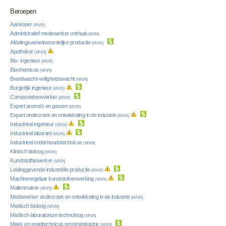
Beroepen
Aankoper
(M/V/X)
Administratief medewerker onthaal
(M/V/X)
Afdelingsverantwoordelijke productie
(M/V/X)
Apotheker
(M/V/X)
Bio- ingenieur
(M/V/X)
Biochemicus
(M/V/X)
Brandwacht-veiligheidswacht
(M/V/X)
Burgerlijk ingenieur
(M/V/X)
Composietverwerker
(M/V/X)
Expert aroma's en geuren
(M/V/X)
Expert onderzoek en ontwikkeling in de industrie
(M/V/X)
Industrieel ingenieur
(M/V/X)
Industrieel laborant
(M/V/X)
Industrieel onderhoudstechnicus
(M/V/X)
Klinisch bioloog
(M/V/X)
Kunststofbewerker
(M/V/X)
Leidinggevende industriële productie
(M/V/X)
Machineregelaar kunststofverwerking
(M/V/X)
Mallenmaker
(M/V/X)
Medewerker onderzoek en ontwikkeling in de industrie
(M/V/X)
Medisch bioloog
(M/V/X)
Medisch laboratorium technoloog
(M/V/X)
Meet- en regeltechnicus procesindustrie
(M/V/X)