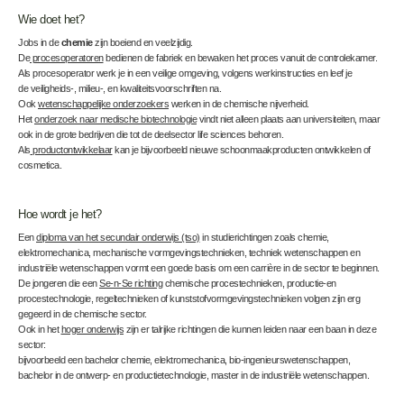
Wie doet het?
Jobs in de
chemie
zijn boeiend en veelzijdig.
De
procesoperatoren
bedienen de fabriek en bewaken het proces vanuit de controlekamer.
Als procesoperator werk je in een veilige omgeving, volgens werkinstructies en leef je
de veiligheids-, milieu-, en kwaliteitsvoorschriften na.
Ook
wetenschappelijke onderzoekers
werken in de chemische nijverheid.
Het
onderzoek naar medische biotechnologie
vindt niet alleen plaats aan universiteiten, maar
ook in de grote bedrijven die tot de deelsector life sciences behoren.
Als
productontwikkelaar
kan je bijvoorbeeld nieuwe schoonmaakproducten ontwikkelen of
cosmetica.
Hoe wordt je het?
Een
diploma van het secundair onderwijs (tso)
in studierichtingen zoals chemie,
elektromechanica, mechanische vormgevingstechnieken, techniek wetenschappen en
industriële wetenschappen vormt een goede basis om een carrière in de sector te beginnen.
De jongeren die een
Se-n-Se richting
chemische procestechnieken, productie-en
procestechnologie, regeltechnieken of kunststofvormgevingstechnieken volgen zijn erg
gegeerd in de chemische sector.
Ook in het
hoger onderwijs
zijn er talrijke richtingen die kunnen leiden naar een baan in deze
sector:
bijvoorbeeld een bachelor chemie, elektromechanica, bio-ingenieurswetenschappen,
bachelor in de ontwerp- en productietechnologie, master in de industriële wetenschappen.