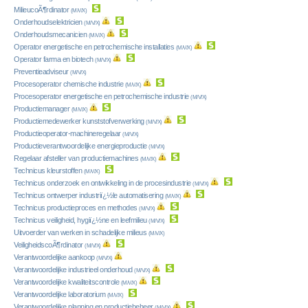
MilieucoÃ¶rdinator
(M/V/X)
Onderhoudselektricien
(M/V/X)
Onderhoudsmecanicien
(M/V/X)
Operator energetische en petrochemische installaties
(M/V/X)
Operator farma en biotech
(M/V/X)
Preventieadviseur
(M/V/X)
Procesoperator chemische industrie
(M/V/X)
Procesoperator energetische en petrochemische industrie
(M/V/X)
Productiemanager
(M/V/X)
Productiemedewerker kunststofverwerking
(M/V/X)
Productieoperator-machineregelaar
(M/V/X)
Productieverantwoordelijke energieproductie
(M/V/X)
Regelaar afsteller van productiemachines
(M/V/X)
Technicus kleurstoffen
(M/V/X)
Technicus onderzoek en ontwikkeling in de procesindustrie
(M/V/X)
Technicus ontwerper industriï¿½le automatisering
(M/V/X)
Technicus productieproces en methodes
(M/V/X)
Technicus veiligheid, hygiï¿½ne en leefmilieu
(M/V/X)
Uitvoerder van werken in schadelijke milieus
(M/V/X)
VeiligheidscoÃ¶rdinator
(M/V/X)
Verantwoordelijke aankoop
(M/V/X)
Verantwoordelijke industrieel onderhoud
(M/V/X)
Verantwoordelijke kwaliteitscontrole
(M/V/X)
Verantwoordelijke laboratorium
(M/V/X)
Verantwoordelijke planning en productiebeheer
(M/V/X)