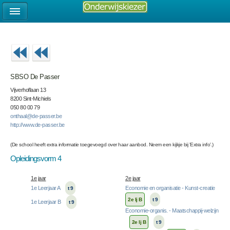
SBSO De Passer
Vijverhoflaan 13
8200 Sint-Michiels
050 80 00 79
onthaal@de-passer.be
http://www.de-passer.be
(De school heeft extra informatie toegevoegd over haar aanbod. Neem een kijkje bij 'Extra info'.)
Opleidingsvorm 4
1e jaar
2e jaar
1e Leerjaar A
Economie en organisatie - Kunst-creatie
t 9
2e lj B
t 9
1e Leerjaar B
t 9
Economie-organis. - Maatschappij-welzijn
2e lj B
t 9