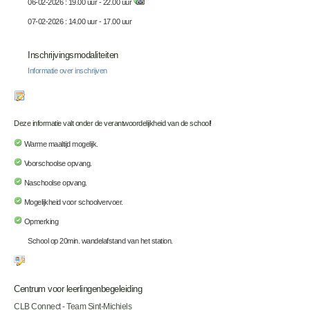
06-02-2026 : 19.00 uur - 22.00 uur
07-02-2026 : 14.00 uur - 17.00 uur
Inschrijvingsmodaliteiten
Informatie over inschrijven
Deze informatie valt onder de verantwoordelijkheid van de school!
Warme maaltijd mogelijk.
Voorschoolse opvang.
Naschoolse opvang.
Mogelijkheid voor schoolvervoer.
Opmerking
School op 20min. wandelafstand van het station.
Centrum voor leerlingenbegeleiding
CLB Connect - Team Sint-Michiels