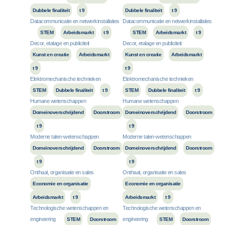
Dubbele finaliteit
t 9
Dubbele finaliteit
t 9
Datacommunicatie en netwerkinstallaties
Datacommunicatie en netwerkinstallaties
STEM
Arbeidsmarkt
t 9
STEM
Arbeidsmarkt
t 9
Decor, etalage en publiciteit
Decor, etalage en publiciteit
Kunst en creatie
Arbeidsmarkt
Kunst en creatie
Arbeidsmarkt
t 9
t 9
Elektromechanische technieken
Elektromechanische technieken
STEM
Dubbele finaliteit
t 9
STEM
Dubbele finaliteit
t 9
Humane wetenschappen
Humane wetenschappen
Domeinoverschrijdend
Doorstroom
Domeinoverschrijdend
Doorstroom
t 9
t 9
Moderne talen-wetenschappen
Moderne talen-wetenschappen
Domeinoverschrijdend
Doorstroom
Domeinoverschrijdend
Doorstroom
t 9
t 9
Onthaal, organisatie en sales
Onthaal, organisatie en sales
Economie en organisatie
Economie en organisatie
Arbeidsmarkt
t 9
Arbeidsmarkt
t 9
Technologische wetenschappen en
Technologische wetenschappen en
engineering
engineering
STEM
Doorstroom
STEM
Doorstroom