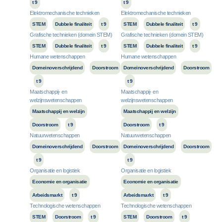
t 9
t 9
Elektromechanische technieken
Elektromechanische technieken
STEM
Dubbele finaliteit
t 9
STEM
Dubbele finaliteit
t 9
Grafische technieken (domein STEM)
Grafische technieken (domein STEM)
STEM
Dubbele finaliteit
t 9
STEM
Dubbele finaliteit
t 9
Humane wetenschappen
Humane wetenschappen
Domeinoverschrijdend
Doorstroom
Domeinoverschrijdend
Doorstroom
t 9
t 9
Maatschappij- en
Maatschappij- en
welzijnswetenschappen
welzijnswetenschappen
Maatschappij en welzijn
Maatschappij en welzijn
Doorstroom
t 9
Doorstroom
t 9
Natuurwetenschappen
Natuurwetenschappen
Domeinoverschrijdend
Doorstroom
Domeinoverschrijdend
Doorstroom
t 9
t 9
Organisatie en logistiek
Organisatie en logistiek
Economie en organisatie
Economie en organisatie
Arbeidsmarkt
t 9
Arbeidsmarkt
t 9
Technologische wetenschappen
Technologische wetenschappen
STEM
Doorstroom
t 9
STEM
Doorstroom
t 9