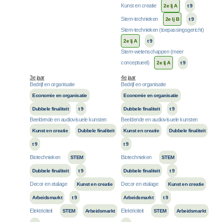
Kunst en creatie
2e lj A
t 9
Stem-technieken
2e lj B
t 9
Stem-technieken (toepassingsgericht)
2e lj A
t 9
Stem-wetenschappen (meer
conceptueel)
2e lj A
t 9
3e jaar
4e jaar
Bedrijf en organisatie
Bedrijf en organisatie
Economie en organisatie
Economie en organisatie
Dubbele finaliteit
t 9
Dubbele finaliteit
t 9
Beeldende en audiovisuele kunsten
Beeldende en audiovisuele kunsten
Kunst en creatie
Dubbele finaliteit
Kunst en creatie
Dubbele finaliteit
t 9
t 9
Biotechnieken
Biotechnieken
STEM
STEM
Dubbele finaliteit
t 9
Dubbele finaliteit
t 9
Decor en etalage
Decor en etalage
Kunst en creatie
Kunst en creatie
Arbeidsmarkt
t 9
Arbeidsmarkt
t 9
Elektriciteit
Elektriciteit
STEM
Arbeidsmarkt
STEM
Arbeidsmarkt