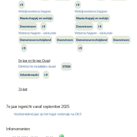
t 9
t 9
Welzijnswetenschappen
Welzijnswetenschappen
Maatschappij en welzijn
Maatschappij en welzijn
Doorstroom
t 9
Doorstroom
t 9
Wetenschappen - wiskunde
Wetenschappen - wiskunde
Domeinoverschrijdend
Doorstroom
Domeinoverschrijdend
Doorstroom
t 9
t 9
5e jaar en 6e jaar Duaal
Elektrische installaties duaal
STEM
Arbeidsmarkt
t 9
7e jaar
7e jaar ingericht vanaf september 2025
Voorbereidend jaar op het hoger onderwijs na OK3
Infomomenten