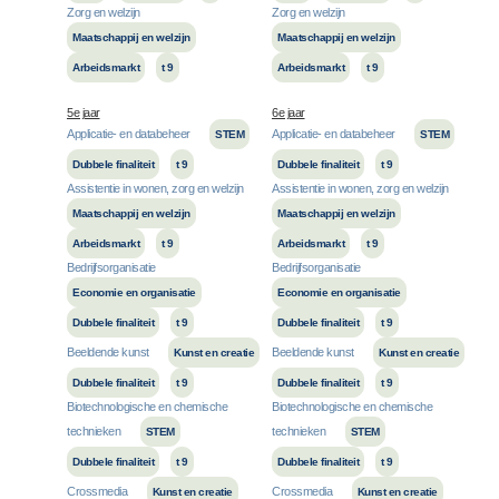
Zorg en welzijn
Zorg en welzijn
Maatschappij en welzijn
Maatschappij en welzijn
Arbeidsmarkt
t 9
Arbeidsmarkt
t 9
5e jaar
6e jaar
Applicatie- en databeheer
Applicatie- en databeheer
STEM
STEM
Dubbele finaliteit
t 9
Dubbele finaliteit
t 9
Assistentie in wonen, zorg en welzijn
Assistentie in wonen, zorg en welzijn
Maatschappij en welzijn
Maatschappij en welzijn
Arbeidsmarkt
t 9
Arbeidsmarkt
t 9
Bedrijfsorganisatie
Bedrijfsorganisatie
Economie en organisatie
Economie en organisatie
Dubbele finaliteit
t 9
Dubbele finaliteit
t 9
Beeldende kunst
Beeldende kunst
Kunst en creatie
Kunst en creatie
Dubbele finaliteit
t 9
Dubbele finaliteit
t 9
Biotechnologische en chemische
Biotechnologische en chemische
technieken
technieken
STEM
STEM
Dubbele finaliteit
t 9
Dubbele finaliteit
t 9
Crossmedia
Crossmedia
Kunst en creatie
Kunst en creatie