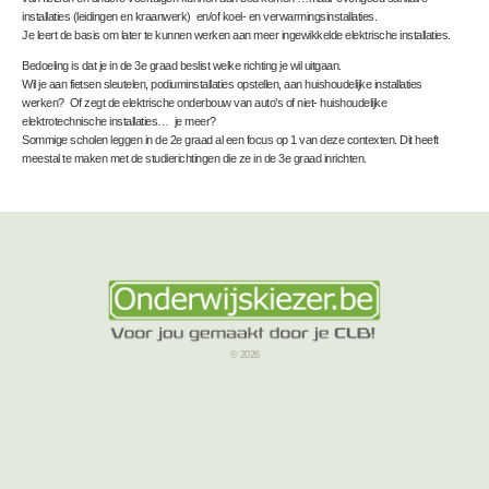
installaties (leidingen en kraanwerk) en/of koel- en verwarmingsinstallaties.
Je leert de basis om later te kunnen werken aan meer ingewikkelde elektrische installaties.
Bedoeling is dat je in de 3
e
graad beslist welke richting je wil uitgaan.
Wil je aan fietsen sleutelen, podiuminstallaties opstellen, aan huishoudelijke installaties
werken? Of zegt de elektrische onderbouw van auto’s of niet- huishoudelijke
elektrotechnische installaties… je meer?
Sommige scholen leggen in de 2
e
graad al een focus op 1 van deze contexten. Dit heeft
meestal te maken met de studierichtingen die ze in de 3
e
graad inrichten.
© 2026