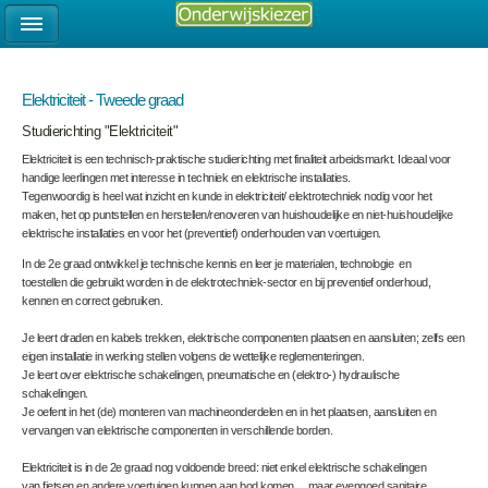
Elektriciteit - Tweede graad
Studierichting "Elektriciteit"
Elektriciteit is een technisch-praktische studierichting met finaliteit arbeidsmarkt. Ideaal voor
handige leerlingen met interesse in techniek en elektrische installaties.
Tegenwoordig is heel wat inzicht en kunde in elektriciteit/ elektrotechniek nodig voor het
maken, het op puntstellen en herstellen/renoveren van huishoudelijke en niet-huishoudelijke
elektrische installaties en voor het (preventief) onderhouden van voertuigen.
In de 2
e
graad ontwikkel je technische kennis en leer je materialen, technologie en
toestellen die gebruikt worden in de elektrotechniek-sector en bij preventief onderhoud,
kennen en correct gebruiken.
Je leert draden en kabels trekken, elektrische componenten plaatsen en aansluiten; zelfs een
eigen installatie in werking stellen volgens de wettelijke reglementeringen.
Je leert over elektrische schakelingen, pneumatische en (elektro-) hydraulische
schakelingen.
Je oefent in het (de) monteren van machineonderdelen en in het plaatsen, aansluiten en
vervangen van elektrische componenten in verschillende borden.
Elektriciteit is in de 2
e
graad nog voldoende breed: niet enkel elektrische schakelingen
van fietsen en andere voertuigen kunnen aan bod komen …maar evengoed sanitaire