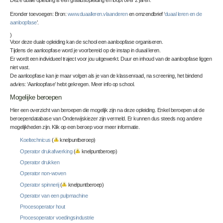
Deze duale opleiding is een graadsopleiding en loopt over 2 jaren.
Eronder toevoegen: Bron:
www.duaalleren.vlaanderen
en omzendbrief ‘
duaal leren en de
aanloopfase
’.
)
Voor deze duale opleiding kan de school een aanloopfase organiseren.
Tijdens de aanloopfase word je voorbereid op de instap in duaal leren.
Er wordt een individueel traject voor jou uitgewerkt. Duur en inhoud van de aanloopfase liggen
niet vast.
De aanloopfase kan je maar volgen als je van de klassenraad, na screening, het bindend
advies: ‘Aanloopfase’ hebt gekregen. Meer info op school.
Mogelijke beroepen
Hier een overzicht van beroepen die mogelijk zijn na deze opleiding. Enkel beroepen uit de
beroependatabase van Onderwijskiezer zijn vermeld. Er kunnen dus steeds nog andere
mogelijkheden zijn. Klik op een beroep voor meer informatie.
Koeltechnicus
(
knelpuntberoep)
Operator drukafwerking
(
knelpuntberoep)
Operator drukken
Operator non-woven
Operator spinnerij
(
knelpuntberoep)
Operator van een pulpmachine
Procesoperator hout
Procesoperator voedingsindustrie