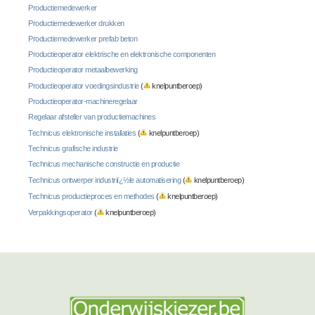
Productiemedewerker
Productiemedewerker drukken
Productiemedewerker prefab beton
Productieoperator elektrische en elektronische componenten
Productieoperator metaalbewerking
Productieoperator voedingsindustrie
(
knelpuntberoep)
Productieoperator-machineregelaar
Regelaar afsteller van productiemachines
Technicus elektronische installaties
(
knelpuntberoep)
Technicus grafische industrie
Technicus mechanische constructie en productie
Technicus ontwerper industriï¿½le automatisering
(
knelpuntberoep)
Technicus productieproces en methodes
(
knelpuntberoep)
Verpakkingsoperator
(
knelpuntberoep)