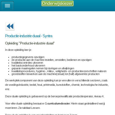
Productie-industrie duaal - Syntra
Opleiding "Productie-industrie duaal"
In deze opleiding leer je:
productiegegevens opvolgen
de productie aan de machine instellen, omstellen, bedienen en opvolgen
kwaliteitscontroles uitvoeren
het basisonderhoud uitvoeren
gepaste maatregelen nemen bij storingen en afwijkingen
kwaliteitsprocedures, hygiëne-, milieu-, veiligheids- en productievoorschriften naleven
grondstoffen bewerken aan de machine(straat) tot (half) afgewerkte producten
De werkplekcomponent van deze opleiding kan je vervullen in verschillende sectoren, zoals
de voedingsindustrie, textiel, hout, printmedia, kunststoffen, chemie, technologische industrie,
enz.
Deze duale opleiding is gebaseerd op de beroepskwalificatie
productieoperator, niveau 4.
Voor elke duale opleiding bestaat er
1 curriculumdossier
. Hierin staat gedetailleerd wat jij
moet leren. Zie tabblad Lessen.