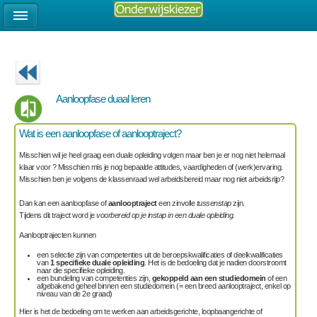
Aanloopfase duaal leren
Wat is een aanloopfase of aanlooptraject?
Misschien wil je heel graag een duale opleiding volgen maar ben je er nog niet helemaal
klaar voor ? Misschien mis je nog bepaalde attitudes, vaardigheden of (werk)ervaring.
Misschien ben je volgens de klassenraad wel arbeidsbereid maar nog niet arbeidsrijp?
Dan kan een aanloopfase of
aanlooptraject
een zinvolle
tussenstap
zijn.
Tijdens dit traject word je
voorbereid op je instap in een duale opleiding.
Aanlooptrajecten kunnen
een selectie zijn van competenties uit de beroepskwalificaties of deelkwalificaties
van
1 specifieke duale opleiding
. Het is de bedoeling dat je nadien doorstroomt
naar die specifieke opleiding.
een bundeling van competenties zijn,
gekoppeld aan een studiedomein
of een
afgebakend geheel binnen een studiedomein (= een breed aanlooptraject, enkel op
niveau van de 2e graad)
Hier is het de bedoeling om te werken aan arbeidsgerichte, loopbaangerichte of