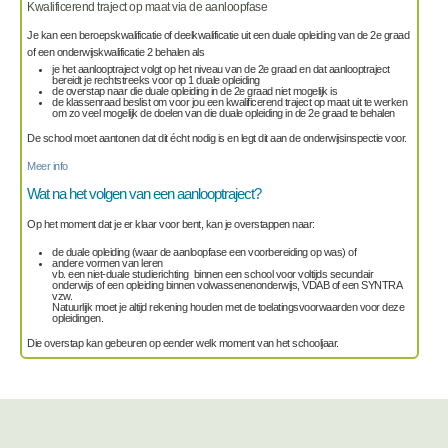
Kwalificerend traject op maat via de aanloopfase
Je kan een beroepskwalificatie of deelkwalificatie uit een duale opleiding van de 2e graad
of een onderwijskwalificatie 2 behalen als
je het aanlooptraject volgt op het niveau van de 2e graad en dat aanlooptraject
bereidt je rechtstreeks voor op 1 duale opleiding
de overstap naar die duale opleiding in de 2e graad niet mogelijk is
de klassenraad beslist om voor jou een kwalificerend traject op maat uit te werken
om zo veel mogelijk de doelen van die duale opleiding in de 2e graad te behalen
De school moet aantonen dat dit écht nodig is en legt dit aan de onderwijsinspectie voor.
Meer info
Wat na het volgen van een aanlooptraject?
Op het moment dat je er klaar voor bent, kan je overstappen naar:
de duale opleiding (waar de aanloopfase een voorbereiding op was) of
andere vormen van leren
vb. een niet-duale studierichting binnen een school voor voltijds secundair
onderwijs of een opleiding binnen volwassenenonderwijs, VDAB of een SYNTRA
vzw.
Natuurlijk moet je altijd rekening houden met de toelatingsvoorwaarden voor deze
opleidingen.
Die overstap kan gebeuren op eender welk moment van het schooljaar.