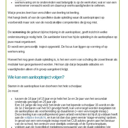
werkervaring om te ondervinden wat belangrijk is op de werkvloer, wat er van een
werknemer verwacht wordt om daarna je werkvaardigheden te oefenen.
Wat je precies leert kan verschillen van leerling tot leerling.
Het hangt deels af van de specifieke duale opleiding waar dit aanlooptraject op
voorbereidt maar ook van de noodzakelijke competenties die jij nog mist.
De
screening
die gebeurt
bij inschrijving in de aanloopfase
, geeft inzicht in welke
ondersteuning je nodig hebt. De aanbieder kiest hoe hij de opleiding in de aanloopfase op
jouw maat organiseert.
Er wordt een persoonlijk traject opgesteld. De focus kan liggen op vorming of op
werkervaring.
Hoewel het nog geen duale opleiding is, is het een vorm van scholing die zowel lineair als
modulair kan georganiseerd worden. Het kan zijn dat je bepaalde attitudes en
vaardigheden alleen of in groep aangeleerd krijgt.
Wie kan een aanlooptraject volgen?
Starten in de aanloopfase kan doorheen het hele schooljaar.
Je moet:
tussen de 16 jaar (of 15 jaar en je hebt het 1e en 2e jaar van het secundair
onderwijs gevolgd) en 25 jaar zijn
Een 14- jarige die nog vóór het einde van het lopende schooljaar 15 wordt en die
de 1e 2 leerjaren van het SO gevolgd heeft, kan vervroegd worden toegelaten tot
de aanloopfase als voorbereiding op duaal leren (= een vervroegde instap.)
Deze leerling kan vanzelfsprekend geen arbeid verrichten tot hij of zij voldaan heeft
aan de
voltijdse leerplicht
, en kan tot dan dus geen eerste ‘stage-ervaring’ opdoen.
In geval van een vervroegde instap moet het CLB advies geven aan het bestuur
van de school, het centrum voor deeltijds onderwijs of de Syntra-lesplaats.
voldoen aan de (specifieke) toelatingsvoorwaarde van de duale opleiding (zie