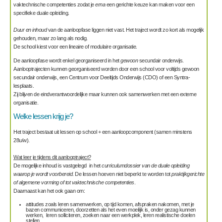
vaktechnische competenties zodat je
erna
een gerichte keuze kan maken voor een
specifieke duale opleiding.
Duur en inhoud
van de aanloopfase liggen niet vast. Het traject wordt zo kort als mogelijk
gehouden, maar zo lang als nodig.
De school kiest voor een lineaire of modulaire organisatie.
De aanloopfase wordt enkel georganiseerd in het
gewoon
secundair onderwijs.
Aanlooptrajecten kunnen georganiseerd worden door een school voor voltijds gewoon
secundair onderwijs, een Centrum voor Deeltijds Onderwijs (CDO) of een Syntra-
lesplaats.
Zij blijven de eindverantwoordelijke maar kunnen ook samenwerken met een externe
organisatie.
Welke lessen krijg je?
Het traject bestaat uit lessen op school + een aanloopcomponent (samen minstens
28u/w).
Wat leer je tijdens dit aanlooptraject?
De mogelijke inhoud is vastgelegd in het
curriculumdossier van de duale opleiding
waarop je wordt voorbereid
. De lessen hoeven niet beperkt te worden tot
praktijkgerichte
of algemene vorming of tot vaktechnische competenties
.
Daarnaast kan het ook gaan om:
attitudes zoals leren samenwerken, op tijd komen, afspraken nakomen, met je
bazen communiceren, doorzetten als het even moeilijk is, onder gezag kunnen
werken, leren solliciteren, zoeken naar een werkplek, leren realistische doelen
stellen…