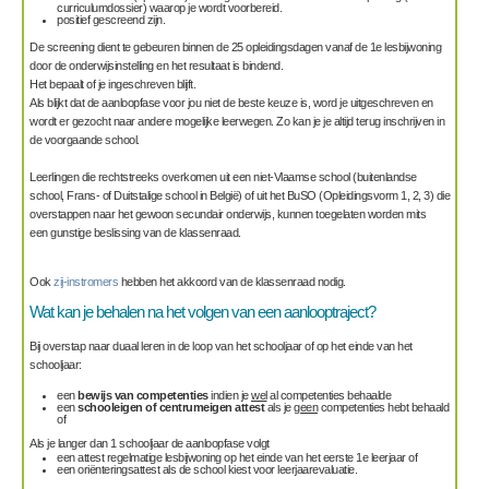
curriculumdossier) waarop je wordt voorbereid.
positief gescreend zijn.
De screening dient te gebeuren binnen de 25 opleidingsdagen vanaf de 1e lesbijwoning
door de onderwijsinstelling en het resultaat is bindend.
Het bepaalt of je ingeschreven blijft.
Als blijkt dat de aanloopfase voor jou niet de beste keuze is, word je uitgeschreven en
wordt er gezocht naar andere mogelijke leerwegen. Zo kan je je altijd terug inschrijven in
de voorgaande school.
Leerlingen die rechtstreeks overkomen uit een niet-Vlaamse school (buitenlandse
school, Frans- of Duitstalige school in België) of uit het BuSO (Opleidingsvorm 1, 2, 3) die
overstappen naar het gewoon secundair onderwijs, kunnen toegelaten worden mits
een gunstige beslissing van de klassenraad.
Ook
zij-instromers
hebben het akkoord van de klassenraad nodig.
Wat kan je behalen na het volgen van een aanlooptraject?
Bij overstap naar duaal leren
in de loop van het schooljaar of op het einde van het
schooljaar:
een
bewijs van competenties
indien je
wel
al competenties behaalde
een
schooleigen of centrumeigen attest
als je
geen
competenties hebt behaald
of
Als je langer dan 1 schooljaar de aanloopfase volgt
een attest regelmatige lesbijwoning op het einde van het eerste 1e leerjaar of
een oriënteringsattest als de school kiest voor leerjaarevaluatie.