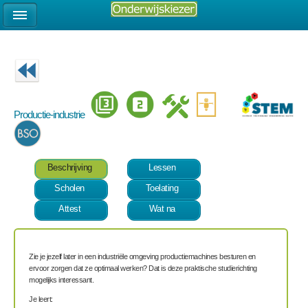
Productie-industrie
Beschrijving
Lessen
Scholen
Toelating
Attest
Wat na
Zie je jezelf later in een industriële omgeving productiemachines besturen en
ervoor zorgen dat ze optimaal werken? Dat is deze praktische studierichting
mogelijks interessant.
Je leert: