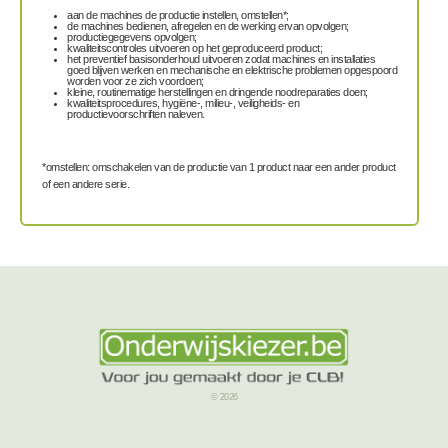
aan de machines de productie instellen, omstellen*;
de machines bedienen, afregelen en de werking ervan opvolgen;
productiegegevens opvolgen;
kwaliteitscontroles uitvoeren op het geproduceerd product;
het preventief basisonderhoud uitvoeren zodat machines en installaties
goed blijven werken en mechanische en elektrische problemen opgespoord
worden voor ze zich voordoen;
kleine, routinematige herstellingen en dringende noodreparaties doen;
kwaliteitsprocedures, hygiëne-, milieu-, veiligheids- en
productievoorschriften naleven.
*omstellen: omschakelen van de productie van 1 product naar een ander product
of een andere serie.
© 2026