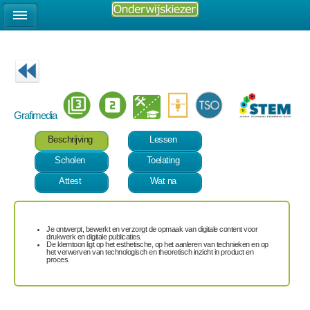
Grafimedia
Beschrijving
Lessen
Scholen
Toelating
Attest
Wat na
Je ontwerpt, bewerkt en verzorgt de opmaak van digitale content voor
drukwerk en digitale publicaties.
De klemtoon ligt op het esthetische, op het aanleren van technieken en op
het verwerven van technologisch en theoretisch inzicht in product en
proces.