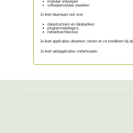
modulair ontwerpen
softwaremodules inwerken
Je leert daarnaast ook over:
datastructuren en databanken
programmatielogica
netwerkarchitectuur
Je leert applicaties uitwerken, testen en ze installeren bij d
Je leert webapplicaties onderhouden.