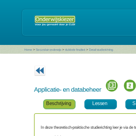
Home
>
Secundair onderwijs
>
dubbele finaliteit
>
Detail studierichting
Applicatie- en databeheer
Beschrijving
Lessen
S
In deze theoretisch-praktische studierichting leer je via d