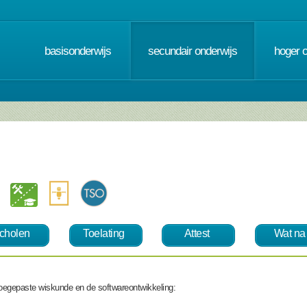
basisonderwijs
secundair onderwijs
hoger 
cholen
Toelating
Attest
Wat na
e toegepaste wiskunde en de softwareontwikkeling: