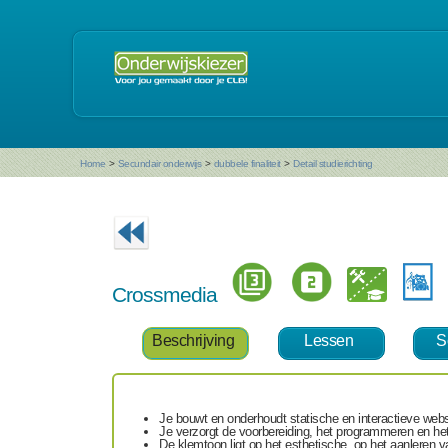
Home
>
Secundair onderwijs
>
dubbele finaliteit
>
Detail studierichting
Crossmedia
Beschrijving
Lessen
S
Je bouwt en onderhoudt statische en interactieve webs
Je verzorgt de voorbereiding, het programmeren en het
De klemtoon ligt op het esthetische, op het aanleren 