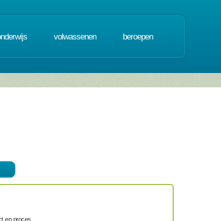
onderwijs
volwassenen
beroepen
ct en proces.