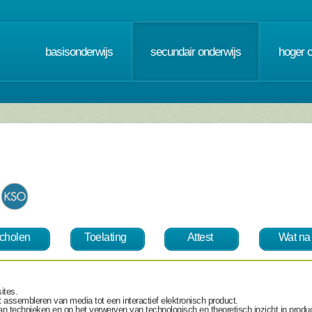
basisonderwijs
secundair onderwijs
hoger 
cholen
Toelating
Attest
Wat na
ites.
 assembleren van media tot een interactief elektronisch product.
van technieken en op het verwerven van technologisch en theoretisch inzicht in produ