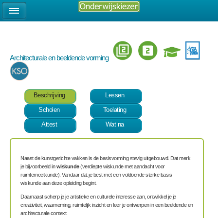
Architecturale en beeldende vorming
Beschrijving
Lessen
Scholen
Toelating
Attest
Wat na
Naast de kunstgerichte vakken is de basisvorming stevig uitgebouwd. Dat merk
je bijvoorbeeld in
wiskunde
(verdiepte wiskunde met aandacht voor
ruimtemeetkunde). Vandaar dat je best met een voldoende sterke basis
wiskunde aan deze opleiding begint.
Daarnaast scherp je je artistieke en culturele interesse aan, ontwikkel je je
creativiteit, waarneming, ruimtelijk inzicht en leer je ontwerpen in een beeldende en
architecturale context.