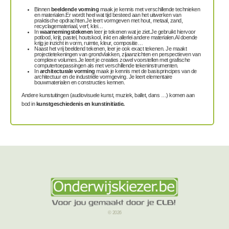
Binnen
beeldende vorming
maak je kennis met verschillende technieken
en materialen.Er wordt heel wat tijd besteed aan het uitwerken van
praktische opdrachten.Je leert vormgeven met hout, metaal, zand,
recyclagemateriaal, verf, klei…
In
waarnemingstekenen
leer je tekenen wat je ziet.Je gebruikt hiervoor
potlood, krijt, pastel, houtskool, inkt en allerlei andere materialen.Al doende
krijg je inzicht in vorm, ruimte, kleur, compositie…
Naast het vrij beeldend tekenen, leer je ook exact tekenen. Je maakt
projectietekeningen van grondvlakken, zijaanzichten en perspectieven van
complexe volumes.Je leert je creaties zowel voorstellen met grafische
computertoepassingen als met verschillende tekeninstrumenten.
In
architecturale vorming
maak je kennis met de basisprincipes van de
architectuur en de industriële vormgeving. Je leert elementaire
bouwmaterialen en constructies kennen.
Andere kunstuitingen (audiovisuele kunst, muziek, ballet, dans …) komen aan
bod in
kunstgeschiedenis en kunstinitiatie.
© 2026