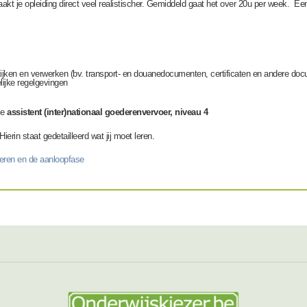
aakt je opleiding direct veel realistischer. Gemiddeld gaat het over 20u per week.
Een
n en verwerken (bv. transport- en douanedocumenten, certificaten en andere docum
lijke regelgevingen
ie
assistent (inter)nationaal goederenvervoer, niveau 4
Hierin staat gedetailleerd wat jij moet leren.
leren en de aanloopfase