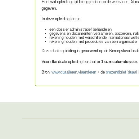
Heel wat opleidingstijd breng je door op de werkvloer. Dit m
gegeven.
In deze opleiding leer je:
een dossier administratief behandelen
gegevens en documenten verzamelen, opzoeken, nakijke
rekening houden met verschillende internationaal wette
rekening houden met procedures van een organisatie
Deze duale opleiding is gebaseerd op de Beroepskwalificat
Voor elke duale opleiding bestaat er
1 curriculumdossier.
Bron:
www.duaalleren.vlaanderen
+ de
omzendbrief ‘duaal 