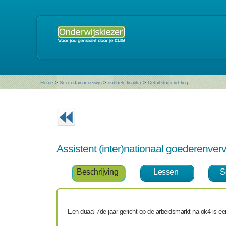
Home
>
Secundair onderwijs
>
dubbele finaliteit
>
Detail studierichting
Assistent (inter)nationaal goederenve
Beschrijving
Lessen
S
Een duaal 7
de
jaar gericht op de arbeidsmarkt na ok4 is e