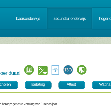
basisonderwijs
secundair onderwijs
hoger 
rvoer duaal
cholen
Toelating
Attest
Wat na
en beroepsgerichte vorming van 1 schooljaar