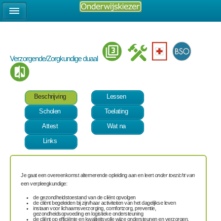
Verzorgende/Zorgkundige duaal
Beschrijving
Lessen
Scholen
Toelating
Attest
Wat na
Links
Je gaat een overeenkomst alternerende opleiding aan en leert
onder toezicht van
een verpleegkundige:
de gezondheidstoestand van de cliënt opvolgen
de cliënt begeleiden bij zijn/haar activiteiten van het dagelijkse leven
instaan voor lichaamsverzorging, comfortzorg, preventie,
gezondheidsopvoeding en logistieke ondersteuning
de cliënt op efficiënte en kwaliteitsvolle wijze ondersteunen en verzorgen.