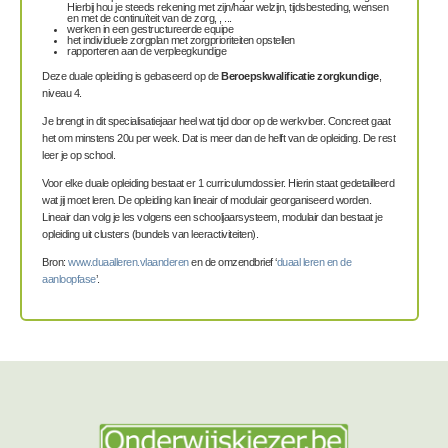
Hierbij hou je steeds rekening met zijn/haar welzijn, tijdsbesteding, wensen
en met de continuïteit van de zorg, , ...
werken in een gestructureerde equipe
het individuele zorgplan met zorgprioriteiten opstellen
rapporteren aan de verpleegkundige
Deze duale opleiding is gebaseerd op de
Beroepskwalificatie zorgkundige
,
niveau 4.
Je brengt in dit specialisatiejaar heel wat tijd door op de werkvloer. Concreet gaat
het om minstens 20u per week. Dat is meer dan de helft van de opleiding. De rest
leer je op school.
Voor elke duale opleiding bestaat er 1 curriculumdossier. Hierin staat gedetailleerd
wat jij moet leren. De opleiding kan lineair of modulair georganiseerd worden.
Lineair dan volg je les volgens een schooljaarsysteem, modulair dan bestaat je
opleiding uit clusters (bundels van leeractiviteiten).
Bron:
www.duaalleren.vlaanderen
en de omzendbrief ‘
duaal leren en de
aanloopfase
’.