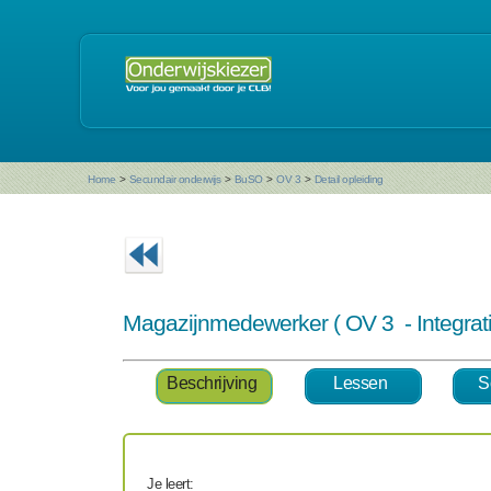
Home
>
Secundair onderwijs
>
BuSO
>
OV 3
>
Detail opleiding
Magazijnmedewerker ( OV 3 - Integra
Beschrijving
Lessen
S
Je leert: