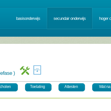
basisonderwijs
secundair onderwijs
hoger 
tiefase )
cholen
Toelating
Attesten
Wat na