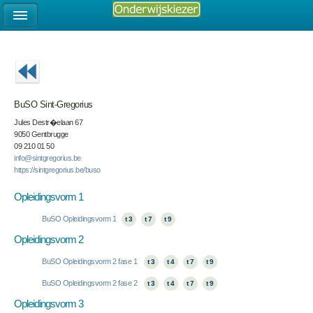
BuSO Sint-Gregorius
Jules Destr�elaan 67
9050 Gentbrugge
09 210 01 50
info@sintgregorius.be
https://sintgregorius.be/buso
Opleidingsvorm 1
BuSO Opleidingsvorm 1
t 3
t 7
t 9
Opleidingsvorm 2
BuSO Opleidingsvorm 2 fase 1
t 3
t 4
t 7
t 9
BuSO Opleidingsvorm 2 fase 2
t 3
t 4
t 7
t 9
Opleidingsvorm 3