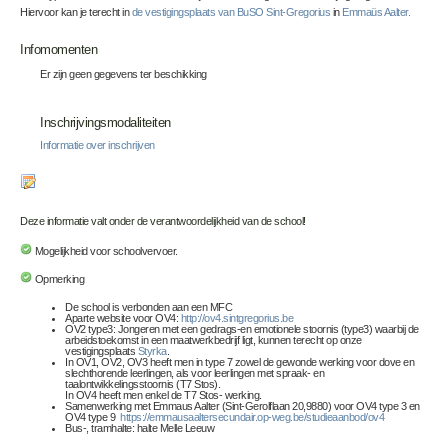
Hiervoor kan je terecht in
de vestigingsplaats van BuSO Sint-Gregorius
in
Emmaüs Aalter.
Infomomenten
Er zijn geen gegevens ter beschikking
Inschrijvingsmodaliteiten
Informatie over inschrijven
Deze informatie valt onder de verantwoordelijkheid van de school!
Mogelijkheid voor schoolvervoer.
Opmerking
De school is verbonden aan een MFC
Aparte website voor OV4:
http://ov4.sintgregorius.be
OV2 type3: Jongeren met een gedrags-en emotionele stoornis (type3) waarbij de
arbeidstoekomst in een maatwerkbedrijf ligt, kunnen terecht op onze
vestigingsplaats
Styrka
.
In OV1, OV2, OV3 heeft men in type 7 zowel de gewonde werking voor dove en
slechthorende leerlingen, als voor leerlingen met spraak- en
taalontwikkelingsstoornis (T7 Stos).
In OV4 heeft men enkel de
T7 Stos- werking.
Samenwerking met Emmaus Aalter (Sint-Gerolflaan 20,9880) voor OV4 type 3 en
OV4 type 9
https://emmausaaltersecundair.op-weg.be/studieaanbod/ov4
Bus-, tramhalte: halte Melle Leeuw