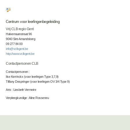
Centrum voor leerlingenbegeleiding
Vrij CLB regio Gent
Halvemaanstraat 96
9040 Sint-Amandsberg
09 277 84 00
info@vclbgent.be
http://www.vclbgent.be
Contactpersonen CLB
Contactpersonen :
Ilse Kerrinckx (voor leerlingen Type 3,7,9)
Tiffany Despringer (voor leerlingen OV 3/4 Type 9)
Arts : Liesbeth Vermeire
Verpleegkundige : Aline Rosseneu