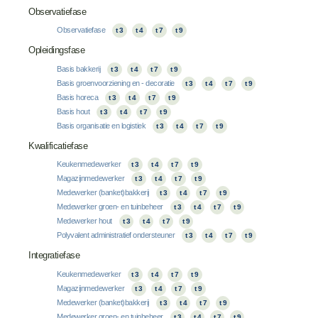
Observatiefase
Observatiefase
t 3
t 4
t 7
t 9
Opleidingsfase
Basis bakkerij
t 3
t 4
t 7
t 9
Basis groenvoorziening en - decoratie
t 3
t 4
t 7
t 9
Basis horeca
t 3
t 4
t 7
t 9
Basis hout
t 3
t 4
t 7
t 9
Basis organisatie en logistiek
t 3
t 4
t 7
t 9
Kwalificatiefase
Keukenmedewerker
t 3
t 4
t 7
t 9
Magazijnmedewerker
t 3
t 4
t 7
t 9
Medewerker (banket)bakkerij
t 3
t 4
t 7
t 9
Medewerker groen- en tuinbeheer
t 3
t 4
t 7
t 9
Medewerker hout
t 3
t 4
t 7
t 9
Polyvalent administratief ondersteuner
t 3
t 4
t 7
t 9
Integratiefase
Keukenmedewerker
t 3
t 4
t 7
t 9
Magazijnmedewerker
t 3
t 4
t 7
t 9
Medewerker (banket)bakkerij
t 3
t 4
t 7
t 9
Medewerker groen- en tuinbeheer
t 3
t 4
t 7
t 9