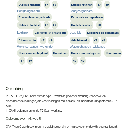
Dubbele finaliteit
t 7
t 9
Dubbele finaliteit
t 7
t 9
Bedrijfsorganisatie
Bedrijfsorganisatie
Economie en organisatie
Economie en organisatie
Dubbele finaliteit
t 7
t 9
Dubbele finaliteit
t 9
Logistiek
Logistiek
Economie en organisatie
Economie en organisatie
Arbeidsmarkt
t 7
t 9
Arbeidsmarkt
t 7
t 9
Wetenschappen - wiskunde
Wetenschappen - wiskunde
Domeinoverschrijdend
Doorstroom
Domeinoverschrijdend
Doorstroom
t 7
t 9
t 7
t 9
Opmerking
In OV1, OV2, OV3 heeft men in type 7 zowel de gewonde werking voor dove en
slechthorende leerlingen, als voor leerlingen met spraak- en taalontwikkelingsstoornis (T7
Stos).
In OV4 heeft men enkel de
T7 Stos- werking.
Opleidingsvorm 4, type 9
OV4 Type 9 wordt ook in een inclusief traject binnen het gewoon onderwijs georganiseerd.