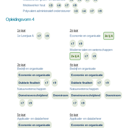
Medewerker hout
t 3
t 4
t 7
t 9
Polyvalent administratief ondersteuner
t 3
t 4
t 7
t 9
Opleidingsvorm 4
1e jaar
2e jaar
1e Leerjaar A
Economie en organisatie
t 7
t 9
2e lj A
t 7
t 9
Moderne talen en wetenschappen
2e lj A
t 7
t 9
3e jaar
4e jaar
Bedrijf en organisatie
Bedrijf en organisatie
Economie en organisatie
Economie en organisatie
Dubbele finaliteit
t 7
t 9
Dubbele finaliteit
t 7
t 9
Natuurwetenschappen
Natuurwetenschappen
Domeinoverschrijdend
Doorstroom
Domeinoverschrijdend
Doorstroom
t 7
t 9
t 7
t 9
5e jaar
6e jaar
Applicatie- en databeheer
Applicatie- en databeheer
Economie en organisatie
Economie en organisatie