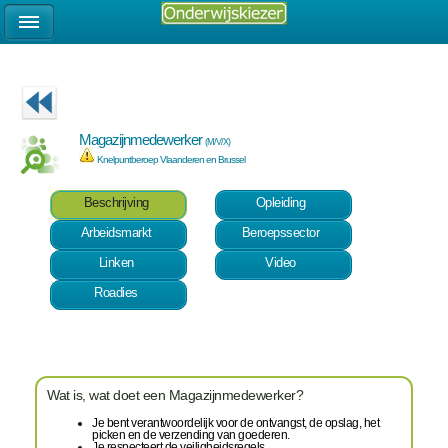
Magazijnmedewerker
(M/V/X)
Knelpuntberoep Vlaanderen en Brussel
Beschrijving
Opleiding
Arbeidsmarkt
Beroepssector
Linken
Video
Roadies
Wat is, wat doet een Magazijnmedewerker?
Je bent verantwoordelijk voor de ontvangst, de opslag, het
picken en de verzending van goederen.
Je respecteert de veiligheidsregels.