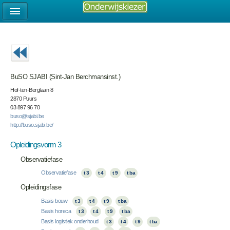
BuSO SJABI (Sint-Jan Berchmansinst.)
Hof-ten-Berglaan 8
2870 Puurs
03 897 96 70
buso@sjabi.be
http://buso.sjabi.be/
Opleidingsvorm 3
Observatiefase
Observatiefase
t 3
t 4
t 9
t ba
Opleidingsfase
Basis bouw
t 3
t 4
t 9
t ba
Basis horeca
t 3
t 4
t 9
t ba
Basis logistiek onderhoud
t 3
t 4
t 9
t ba