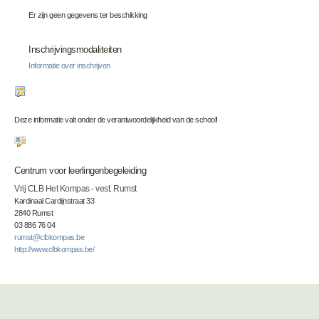
Er zijn geen gegevens ter beschikking
Inschrijvingsmodaliteiten
Informatie over inschrijven
Deze informatie valt onder de verantwoordelijkheid van de school!
Centrum voor leerlingenbegeleiding
Vrij CLB Het Kompas - vest. Rumst
Kardinaal Cardijnstraat 33
2840 Rumst
03 886 76 04
rumst@clbkompas.be
http://www.clbkompas.be/