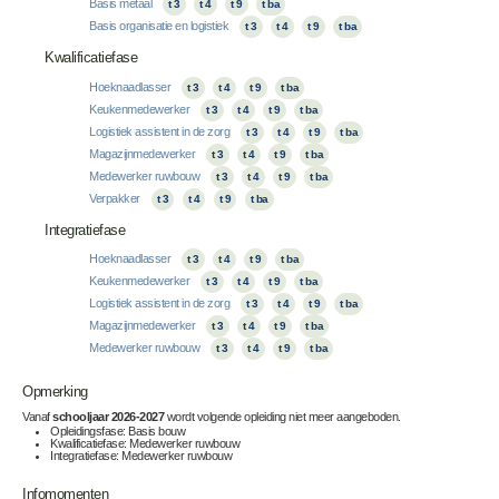
Basis metaal
t 3
t 4
t 9
t ba
Basis organisatie en logistiek
t 3
t 4
t 9
t ba
Kwalificatiefase
Hoeknaadlasser
t 3
t 4
t 9
t ba
Keukenmedewerker
t 3
t 4
t 9
t ba
Logistiek assistent in de zorg
t 3
t 4
t 9
t ba
Magazijnmedewerker
t 3
t 4
t 9
t ba
Medewerker ruwbouw
t 3
t 4
t 9
t ba
Verpakker
t 3
t 4
t 9
t ba
Integratiefase
Hoeknaadlasser
t 3
t 4
t 9
t ba
Keukenmedewerker
t 3
t 4
t 9
t ba
Logistiek assistent in de zorg
t 3
t 4
t 9
t ba
Magazijnmedewerker
t 3
t 4
t 9
t ba
Medewerker ruwbouw
t 3
t 4
t 9
t ba
Opmerking
Vanaf
schooljaar 2026-2027
wordt volgende opleiding niet meer aangeboden.
Opleidingsfase: Basis bouw
Kwalificatiefase: Medewerker ruwbouw
Integratiefase: Medewerker ruwbouw
Infomomenten