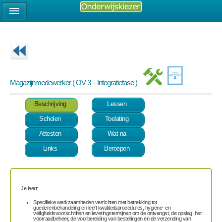
Magazijnmedewerker ( OV 3 - Integratiefase )
Beschrijving
Lessen
Scholen
Toelating
Attesten
Wat na
Links
Beroepen
Je leert:
Specifieke werkzaamheden verrichten met betrekking tot
goederenbehandeling en leeft kwaliteitsprocedures, hygiëne- en
veiligheidsvoorschriften en leveringstermijnen om de ontvangst, de opslag, het
voorraadbeheer, de voorbereiding van bestellingen en de verzending van