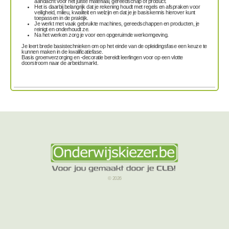
aandacht voor het juiste materiaal, gereedschap of product.
Het is daarbij belangrijk dat je rekening houdt met
regels en afspraken
voor
veiligheid, milieu, kwaliteit en welzijn en dat je je basiskennis hierover kunt
toepassen in de praktijk.
Je werkt met vaak gebruikte
machines, gereedschappen en producten
, je
reinigt en onderhoudt ze.
Na het werken zorg je voor een opgeruimde werkomgeving.
Je leert brede basistechnieken om op het einde van de opleidingsfase een keuze te
kunnen maken in de kwalificatiefase.
Basis groenverzorging en -decoratie bereidt leerlingen voor op een vlotte
doorstroom naar de arbeidsmarkt.
© 2026