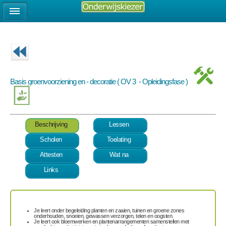
Basis groenvoorziening en - decoratie ( OV 3 - Opleidingsfase )
Beschrijving
Lessen
Scholen
Toelating
Attesten
Wat na
Links
Je leert onder begeleiding
planten en zaaien
,
tuinen en groene zones
onderhouden, snoeien, gewassen verzorgen, telen en oogsten
.
Je leert ook
bloemwerken en plantenarrangementen samenstellen
met