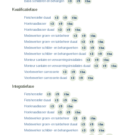
Basis schilderen en behangen
t 3
t 9
t ba
Kwalificatiefase
Fietshersteller duaal
t 3
t 9
t ba
Hoeknaadlasser
t 3
t 9
t ba
Hoeknaadlasser duaal
t 3
t 9
t ba
Medewerker groen- en tuinbeheer
t 3
t 9
t ba
Medewerker groen- en tuinbeheer duaal
t 3
t 9
t ba
Medewerker schilder- en behangwerken
t 3
t 9
t ba
Medewerker schilder- en behangwerken duaal
t 3
t 9
t ba
Monteur sanitaire en verwarmingsinstallaties
t 3
t 9
t ba
Monteur sanitaire en verwarmingsinstallaties duaal
t 3
t 9
t ba
Voorbewerker carrosserie
t 3
t 9
t ba
Voorbewerker carrosserie duaal
t 3
t 9
t ba
Integratiefase
Fietshersteller
t 3
t 9
t ba
Fietshersteller duaal
t 3
t 9
t ba
Hoeknaadlasser
t 3
t 9
t ba
Hoeknaadlasser duaal
t 3
t 9
t ba
Medewerker groen- en tuinbeheer
t 3
t 9
t ba
Medewerker groen- en tuinbeheer duaal
t 3
t 9
t ba
Medewerker schilder- en behangwerken
t 3
t 9
t ba