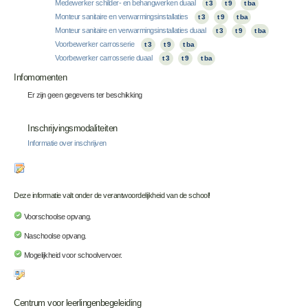
Medewerker schilder- en behangwerken duaal
t 3
t 9
t ba
Monteur sanitaire en verwarmingsinstallaties
t 3
t 9
t ba
Monteur sanitaire en verwarmingsinstallaties duaal
t 3
t 9
t ba
Voorbewerker carrosserie
t 3
t 9
t ba
Voorbewerker carrosserie duaal
t 3
t 9
t ba
Infomomenten
Er zijn geen gegevens ter beschikking
Inschrijvingsmodaliteiten
Informatie over inschrijven
Deze informatie valt onder de verantwoordelijkheid van de school!
Voorschoolse opvang.
Naschoolse opvang.
Mogelijkheid voor schoolvervoer.
Centrum voor leerlingenbegeleiding