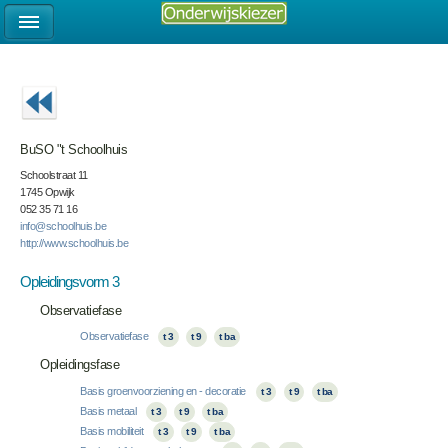
BuSO "t Schoolhuis
Schoolstraat 11
1745 Opwijk
052 35 71 16
info@schoolhuis.be
http://www.schoolhuis.be
Opleidingsvorm 3
Observatiefase
Observatiefase
t 3
t 9
t ba
Opleidingsfase
Basis groenvoorziening en - decoratie
t 3
t 9
t ba
Basis metaal
t 3
t 9
t ba
Basis mobiliteit
t 3
t 9
t ba