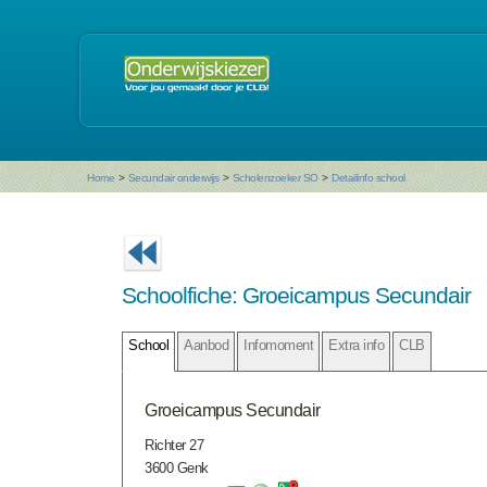
Home
>
Secundair onderwijs
>
Scholenzoeker SO
>
Detailinfo school
Schoolfiche: Groeicampus Secundair
School
Aanbod
Infomoment
Extra info
CLB
Groeicampus Secundair
Richter 27
3600 Genk