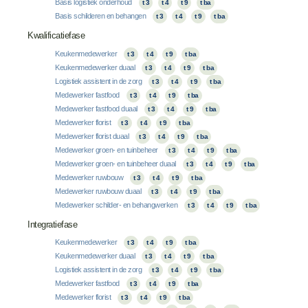
Basis logistiek onderhoud
t 3
t 4
t 9
t ba
Basis schilderen en behangen
t 3
t 4
t 9
t ba
Kwalificatiefase
Keukenmedewerker
t 3
t 4
t 9
t ba
Keukenmedewerker duaal
t 3
t 4
t 9
t ba
Logistiek assistent in de zorg
t 3
t 4
t 9
t ba
Medewerker fastfood
t 3
t 4
t 9
t ba
Medewerker fastfood duaal
t 3
t 4
t 9
t ba
Medewerker florist
t 3
t 4
t 9
t ba
Medewerker florist duaal
t 3
t 4
t 9
t ba
Medewerker groen- en tuinbeheer
t 3
t 4
t 9
t ba
Medewerker groen- en tuinbeheer duaal
t 3
t 4
t 9
t ba
Medewerker ruwbouw
t 3
t 4
t 9
t ba
Medewerker ruwbouw duaal
t 3
t 4
t 9
t ba
Medewerker schilder- en behangwerken
t 3
t 4
t 9
t ba
Integratiefase
Keukenmedewerker
t 3
t 4
t 9
t ba
Keukenmedewerker duaal
t 3
t 4
t 9
t ba
Logistiek assistent in de zorg
t 3
t 4
t 9
t ba
Medewerker fastfood
t 3
t 4
t 9
t ba
Medewerker florist
t 3
t 4
t 9
t ba