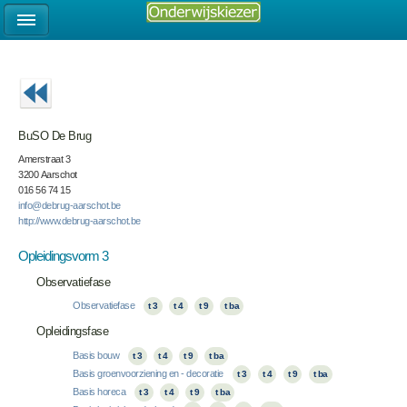
BuSO De Brug
Amerstraat 3
3200 Aarschot
016 56 74 15
info@debrug-aarschot.be
http://www.debrug-aarschot.be
Opleidingsvorm 3
Observatiefase
Observatiefase
t 3
t 4
t 9
t ba
Opleidingsfase
Basis bouw
t 3
t 4
t 9
t ba
Basis groenvoorziening en - decoratie
t 3
t 4
t 9
t ba
Basis horeca
t 3
t 4
t 9
t ba