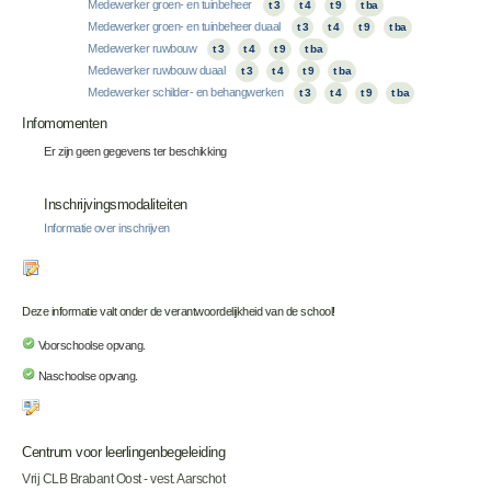
Medewerker groen- en tuinbeheer
t 3
t 4
t 9
t ba
Medewerker groen- en tuinbeheer duaal
t 3
t 4
t 9
t ba
Medewerker ruwbouw
t 3
t 4
t 9
t ba
Medewerker ruwbouw duaal
t 3
t 4
t 9
t ba
Medewerker schilder- en behangwerken
t 3
t 4
t 9
t ba
Infomomenten
Er zijn geen gegevens ter beschikking
Inschrijvingsmodaliteiten
Informatie over inschrijven
Deze informatie valt onder de verantwoordelijkheid van de school!
Voorschoolse opvang.
Naschoolse opvang.
Centrum voor leerlingenbegeleiding
Vrij CLB Brabant Oost - vest. Aarschot