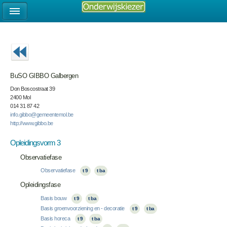
BuSO GIBBO Galbergen
Don Boscostraat 39
2400 Mol
014 31 87 42
info.gibbo@gemeentemol.be
http://www.gibbo.be
Opleidingsvorm 3
Observatiefase
Observatiefase
t 9
t ba
Opleidingsfase
Basis bouw
t 9
t ba
Basis groenvoorziening en - decoratie
t 9
t ba
Basis horeca
t 9
t ba