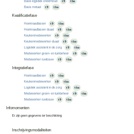
Basis logistiek onderhoud
t 9
t ba
Basis metaal
t 9
t ba
Kwalificatiefase
Hoeknaadlasser
t 9
t ba
Hoeknaadlasser duaal
t 9
t ba
Keukenmedewerker
t 9
t ba
Keukenmedewerker duaal
t 9
t ba
Logistiek assistent in de zorg
t 9
t ba
Medewerker groen- en tuinbeheer
t 9
t ba
Medewerker ruwbouw
t 9
t ba
Integratiefase
Hoeknaadlasser
t 9
t ba
Keukenmedewerker
t 9
t ba
Logistiek assistent in de zorg
t 9
t ba
Medewerker groen- en tuinbeheer
t 9
t ba
Medewerker ruwbouw
t 9
t ba
Infomomenten
Er zijn geen gegevens ter beschikking
Inschrijvingsmodaliteiten