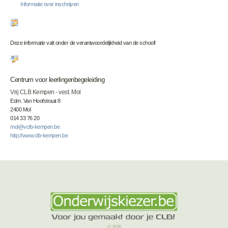
Informatie over inschrijven
Deze informatie valt onder de verantwoordelijkheid van de school!
Centrum voor leerlingenbegeleiding
Vrij CLB Kempen - vest. Mol
Edm. Van Hoofstraat 8
2400 Mol
014 33 76 20
mol@vclb-kempen.be
http://www.clb-kempen.be
© 2026