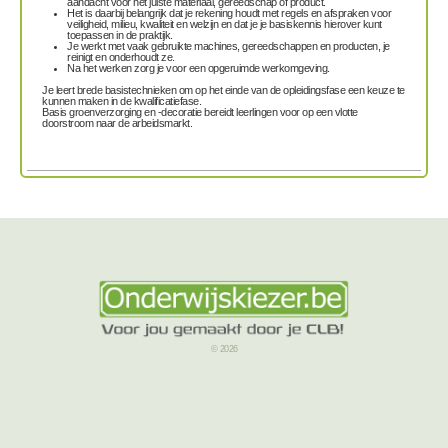
aandacht voor het juiste materiaal, gereedschap of product.
Het is daarbij belangrijk dat je rekening houdt met
regels en afspraken
voor
veiligheid, milieu, kwaliteit en welzijn en dat je je basiskennis hierover kunt
toepassen in de praktijk.
Je werkt met vaak gebruikte
machines, gereedschappen en producten
, je
reinigt en onderhoudt ze.
Na het werken zorg je voor een opgeruimde werkomgeving.
Je leert brede basistechnieken om op het einde van de opleidingsfase een keuze te
kunnen maken in de kwalificatiefase.
Basis groenverzorging en -decoratie bereidt leerlingen voor op een vlotte
doorstroom naar de arbeidsmarkt.
© 2026