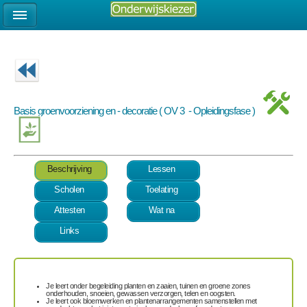
Basis groenvoorziening en - decoratie ( OV 3 - Opleidingsfase )
Beschrijving
Lessen
Scholen
Toelating
Attesten
Wat na
Links
Je leert onder begeleiding
planten en zaaien
,
tuinen en groene zones
onderhouden, snoeien, gewassen verzorgen, telen en oogsten
.
Je leert ook
bloemwerken en plantenarrangementen samenstellen
met