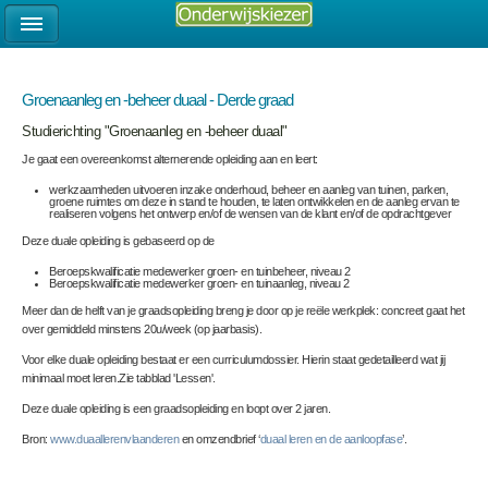
Groenaanleg en -beheer duaal - Derde graad
Studierichting "Groenaanleg en -beheer duaal"
Je gaat een overeenkomst alternerende opleiding aan en leert:
werkzaamheden uitvoeren inzake onderhoud, beheer en aanleg van tuinen, parken,
groene ruimtes om deze in stand te houden, te laten ontwikkelen en de aanleg ervan te
realiseren volgens het ontwerp en/of de wensen van de klant en/of de opdrachtgever
Deze duale opleiding is gebaseerd op de
Beroepskwalificatie medewerker groen- en tuinbeheer, niveau 2
Beroepskwalificatie medewerker groen- en tuinaanleg, niveau 2
Meer dan de helft van je graadsopleiding breng je door op je reële werkplek: concreet gaat het
over gemiddeld minstens 20u/week (op jaarbasis).
Voor elke duale opleiding bestaat er een curriculumdossier. Hierin staat gedetailleerd wat jij
minimaal moet leren.Zie tabblad 'Lessen'.
Deze duale opleiding is een graadsopleiding en loopt over 2 jaren.
Bron:
www.duaallerenvlaanderen
en omzendbrief ‘
duaal leren en de aanloopfase
’.