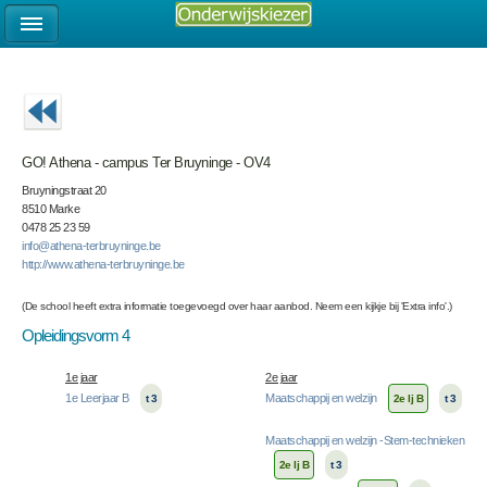
GO! Athena - campus Ter Bruyninge - OV4
Bruyningstraat 20
8510 Marke
0478 25 23 59
info@athena-terbruyninge.be
http://www.athena-terbruyninge.be
(De school heeft extra informatie toegevoegd over haar aanbod. Neem een kijkje bij 'Extra info'.)
Opleidingsvorm 4
1e jaar
2e jaar
1e Leerjaar B
Maatschappij en welzijn
t 3
2e lj B
t 3
Maatschappij en welzijn -Stem-technieken
2e lj B
t 3