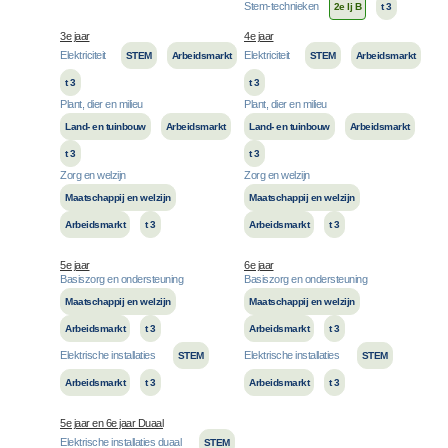
Stem-technieken
2e lj B
t 3
3e jaar
4e jaar
Elektriciteit
Elektriciteit
STEM
Arbeidsmarkt
STEM
Arbeidsmarkt
t 3
t 3
Plant, dier en milieu
Plant, dier en milieu
Land- en tuinbouw
Arbeidsmarkt
Land- en tuinbouw
Arbeidsmarkt
t 3
t 3
Zorg en welzijn
Zorg en welzijn
Maatschappij en welzijn
Maatschappij en welzijn
Arbeidsmarkt
t 3
Arbeidsmarkt
t 3
5e jaar
6e jaar
Basiszorg en ondersteuning
Basiszorg en ondersteuning
Maatschappij en welzijn
Maatschappij en welzijn
Arbeidsmarkt
t 3
Arbeidsmarkt
t 3
Elektrische installaties
Elektrische installaties
STEM
STEM
Arbeidsmarkt
t 3
Arbeidsmarkt
t 3
5e jaar en 6e jaar Duaal
Elektrische installaties duaal
STEM