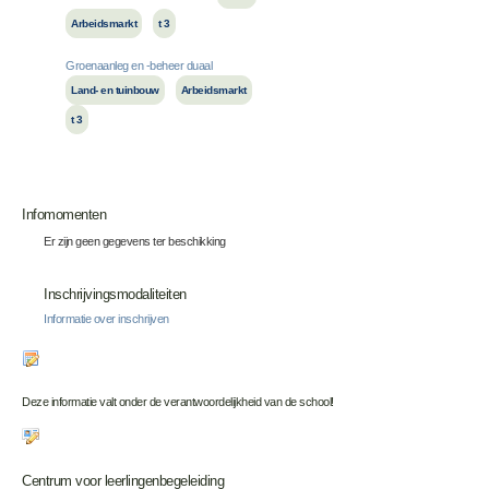
Arbeidsmarkt
t 3
Groenaanleg en -beheer duaal
Land- en tuinbouw
Arbeidsmarkt
t 3
Infomomenten
Er zijn geen gegevens ter beschikking
Inschrijvingsmodaliteiten
Informatie over inschrijven
Deze informatie valt onder de verantwoordelijkheid van de school!
Centrum voor leerlingenbegeleiding