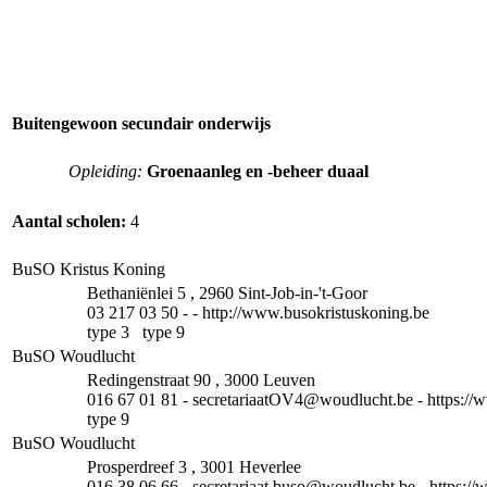
Buitengewoon secundair onderwijs
Opleiding:
Groenaanleg en -beheer duaal
Aantal scholen:
4
BuSO Kristus Koning
Bethaniënlei 5 , 2960 Sint-Job-in-'t-Goor
03 217 03 50 - - http://www.busokristuskoning.be
type 3 type 9
BuSO Woudlucht
Redingenstraat 90 , 3000 Leuven
016 67 01 81 - secretariaatOV4@woudlucht.be - https://
type 9
BuSO Woudlucht
Prosperdreef 3 , 3001 Heverlee
016 38 06 66 - secretariaat.buso@woudlucht.be - https:/