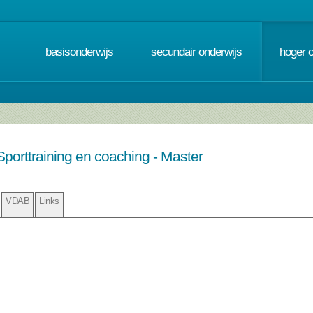
basisonderwijs
secundair onderwijs
hoger 
orttraining en coaching - Master
VDAB
Links