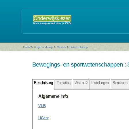
Home
>
Hoger onderwijs
>
Masters
>
Detail opleiding
Bewegings- en sportwetenschappen : Sp
Beschrijving
Toelating
Wat na?
Instellingen
Beroepen
Algemene info
VUB
UGent