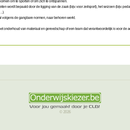
komen om te sporten of om zich te ontspannen.
ten wordt bepaald door de ligging van de zaak (bijv. voor zeilsport), het seizoen (bijv. pedalo
..).
iaal volgens de gangbare normen, naar behoren werkt.
het onderhoud van materiaal en gereedschap of een team dat verantwoordelijk is voor de act
© 2026