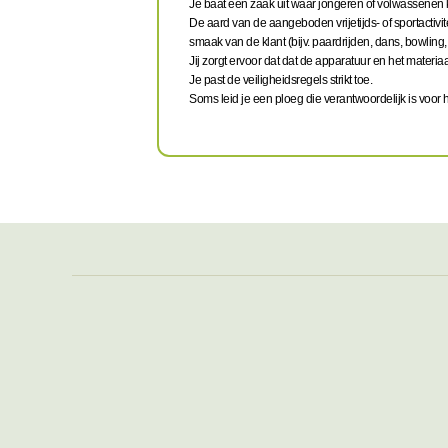
Je baat een zaak uit waar jongeren of volwassenen 
De aard van de aangeboden vrijetijds- of sportactivitei
smaak van de klant (bijv. paardrijden, dans, bowling, .
Jij zorgt ervoor dat dat de apparatuur en het mater
Je past de veiligheidsregels strikt toe.
Soms leid je een ploeg die verantwoordelijk is voor 