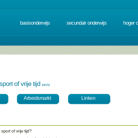
basisonderwijs
secundair onderwijs
hoger 
ort of vrije tijd
(M/V/X)
Arbeidsmarkt
Linken
port of vrije tijd?