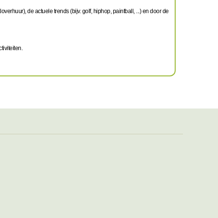
verhuur), de actuele trends (bijv. golf, hiphop, paintball, ...) en door de
iviteiten.